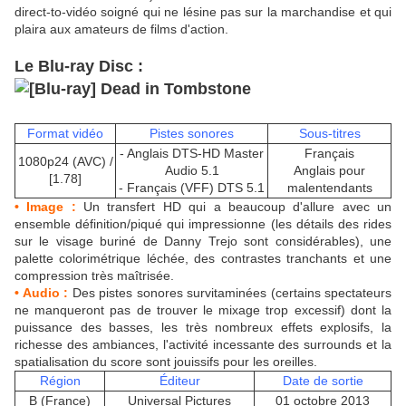
direct-to-vidéo soigné qui ne lésine pas sur la marchandise et qui
plaira aux amateurs de films d'action.
Le Blu-ray Disc :
Format vidéo
Pistes sonores
Sous-titres
- Anglais DTS-HD Master
Français
1080p24 (AVC) /
Audio 5.1
Anglais pour
[1.78]
- Français (VFF) DTS 5.1
malentendants
• Image :
Un transfert HD qui a beaucoup d'allure avec un
ensemble définition/piqué qui impressionne (les détails des rides
sur le visage buriné de Danny Trejo sont considérables), une
palette colorimétrique léchée, des contrastes tranchants et une
compression très maîtrisée.
• Audio :
Des pistes sonores survitaminées (certains spectateurs
ne manqueront pas de trouver le mixage trop excessif) dont la
puissance des basses, les très nombreux effets explosifs, la
richesse des ambiances, l'activité incessante des surrounds et la
spatialisation du score sont jouissifs pour les oreilles.
Région
Éditeur
Date de sortie
B (France)
Universal Pictures
01 octobre 2013