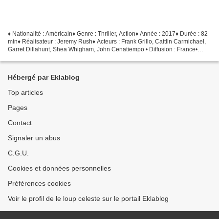
♦ Nationalité : Américain♦ Genre : Thriller, Action♦ Année : 2017♦ Durée : 82
min♦ Réalisateur : Jeremy Rush♦ Acteurs : Frank Grillo, Caitlin Carmichael,
Garret Dillahunt, Shea Whigham, John Cenatiempo • Diffusion : France•
Plateforme : Netflix• Date...
Hébergé par Eklablog
Top articles
Pages
Contact
Signaler un abus
C.G.U.
Cookies et données personnelles
Préférences cookies
Voir le profil de le loup celeste sur le portail Eklablog