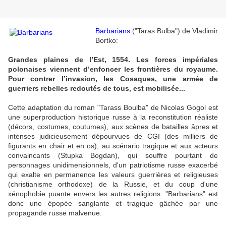
Barbarians
("Taras Bulba") de Vladimir
Bortko:
Grandes plaines de l’Est, 1554. Les forces impériales
polonaises viennent d’enfoncer les frontières du royaume.
Pour contrer l’invasion, les Cosaques, une armée de
guerriers rebelles redoutés de tous, est mobilisée...
Cette adaptation du roman "Tarass Boulba" de Nicolas Gogol est
une superproduction historique russe à la reconstitution réaliste
(décors, costumes, coutumes), aux scènes de batailles âpres et
intenses judicieusement dépourvues de CGI (des milliers de
figurants en chair et en os), au scénario tragique et aux acteurs
convaincants (Stupka Bogdan), qui souffre pourtant de
personnages unidimensionnels, d'un patriotisme russe exacerbé
qui exalte en permanence les valeurs guerrières et
religieuses
(
christianisme orthodoxe
)
de la Russie, et du coup d'une
xénophobie puante envers les autres religions. "Barbarians" est
donc une épopée sanglante et tragique gâchée par une
propagande russe malvenue.