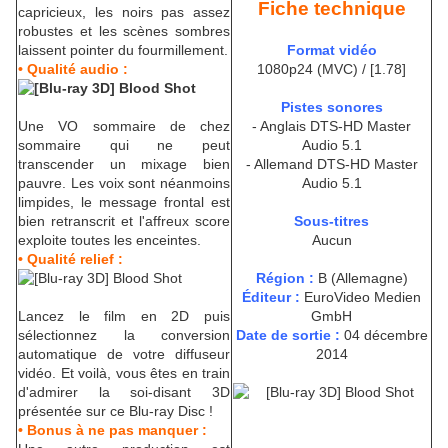
Fiche technique
capricieux, les noirs pas assez
robustes et les scènes sombres
laissent pointer du fourmillement.
Format vidéo
• Qualité audio :
1080p24 (MVC) / [1.78]
Pistes sonores
Une VO sommaire de chez
- Anglais DTS-HD Master
sommaire qui ne peut
Audio 5.1
transcender un mixage bien
- Allemand DTS-HD Master
pauvre. Les voix sont néanmoins
Audio 5.1
limpides, le message frontal est
bien retranscrit et l'affreux score
Sous-titres
exploite toutes les enceintes.
Aucun
• Qualité relief :
Région :
B (Allemagne)
Éditeur :
EuroVideo Medien
Lancez le film en 2D puis
GmbH
sélectionnez la conversion
Date de sortie :
04 décembre
automatique de votre diffuseur
2014
vidéo. Et voilà, vous êtes en train
d'admirer la soi-disant 3D
présentée sur ce Blu-ray Disc !
• Bonus à ne pas manquer :