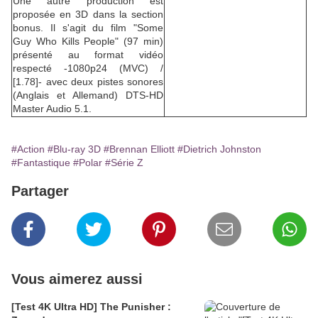
Une autre production est
proposée en 3D dans la section
bonus. Il s'agit du film "Some
Guy Who Kills People" (97 min)
présenté au format vidéo
respecté -1080p24 (MVC) /
[1.78]- avec deux pistes sonores
(Anglais et Allemand) DTS-HD
Master Audio 5.1.
#Action
#Blu-ray 3D
#Brennan Elliott
#Dietrich Johnston
#Fantastique
#Polar
#Série Z
Partager
Vous aimerez aussi
[Test 4K Ultra HD] The Punisher :