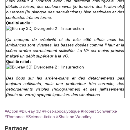
Zéro défaut à l'horizon avec une précision chirurgicale, des
détails à foison, des couleurs vives (le territoire des Fraternels)
ou ternes (la planque des sans-factions) bien restituées et des
contrastes très en forme.
Qualité audio :
Ça manque de créativité et de folie côté effets mais les
ambiances sont vivantes, les basses dosées comme il faut et la
scène arrière correctement sollicitée. La VF est moins précise
malgré un débit supérieur à la VO.
Qualité relief :
Des flous sur les arrière-plans et des détachements pas
toujours suffisants, mais une profondeur très correcte, des
débordements visibles (hologrammes) et des jaillissements
(bouts de verre) sympathiques lors des simulations.
#Action
#Blu-ray 3D
#Post-apocalyptique
#Robert Schwentke
#Romance
#Science-fiction
#Shailene Woodley
Partager