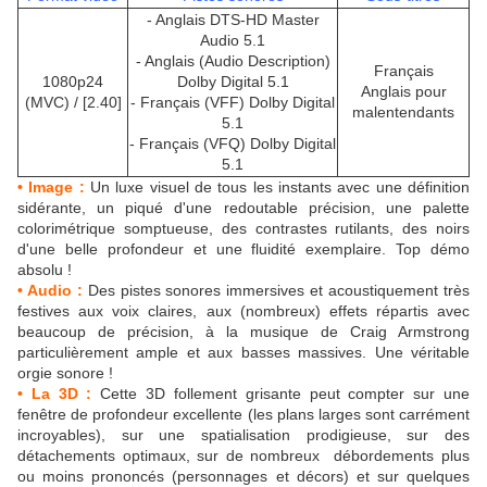
- Anglais DTS-HD Master
Audio 5.1
- Anglais (Audio Description)
Français
1080p24
Dolby Digital 5.1
Anglais pour
(MVC) / [2.40]
- Français (VFF) Dolby Digital
malentendants
5.1
- Français (VFQ) Dolby Digital
5.1
• Image :
Un luxe visuel de tous les instants avec une définition
sidérante, un piqué d'une redoutable précision, une palette
colorimétrique somptueuse, des contrastes rutilants, des noirs
d'une belle profondeur et une fluidité exemplaire. Top démo
absolu !
• Audio :
Des pistes sonores immersives et acoustiquement très
festives aux voix claires, aux (nombreux) effets répartis avec
beaucoup de précision, à la musique de Craig Armstrong
particulièrement ample et aux basses massives. Une véritable
orgie sonore !
• La 3D :
Cette 3D follement grisante peut compter sur une
fenêtre de profondeur excellente (les plans larges sont carrément
incroyables), sur une spatialisation prodigieuse, sur des
détachements optimaux, sur de nombreux débordements plus
ou moins prononcés (personnages et décors) et sur quelques