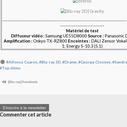
-------------------------------------------------------------------------
--------------------------
Matériel de test
Diffuseur vidéo :
Samsung UE55D8000
Source :
Panasonic
Amplification :
Onkyo TX-RZ800
Enceintes :
DALI Zensor Vokal,
1; Energy S-10.3 (5.1)
,
,
,
,
#Alfonso Cuaron
#Blu-ray 3D
#Drame
#George Clooney
#Sandra
#Top démo
[Blu-ray] Pandémie
S'inscrire à la newsletter
Commenter cet article