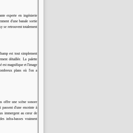
nte experte en ingénierie
mment d'une banale sortie
ky se retrouvent totalement
champ est tout simplement
ment détaillée. La palette
ué est magnifique et l'image
 nombreux plans où l'on a
us offre une scène sonore
i passent d'une enceinte à
 nous immergent au cœur de
des infra-basses vraiment