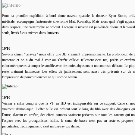
Pour sa première expédition à bord d'une navette spatiale, le docteur Ryan Stone, brilla
médicale, accompagne l'astronaute chevronné Matt Kowalky. Mais alors qu'il s'agit appare
dans l'espace, une catastrophe se produit. Lorsque la navette est pulvérisée, Stone et Kowals
seuls, livrés à eux mêmes dans l'univers...
10/10
Soyons clairs, "Gravity" nous offre une 3D vraiment impressionnante. La profondeur de 
immense et on a du mal à voir ou s'arrête celle-ci tellement c'est net, précis et extrême
colorimétrique est à couper le souffle avec des noirs abyssaux et un contraste délirant. Le piq
reste vraiment lumineuse. Les effets de jaillissement sont aussi très présents sur de
l'impression de pouvoir toucher ce qui sort de l'écran.
10/10
Warner a enfin compris que la VF en HD est indispensable sur ce support. Celle-si no
vraiment démoniaque. L'effet bulle est présent tout le long du film avec des dialogues qu
l'autre, d'avant en arrière, des effets sonores vraiment présents sur tous les canaux qui
l'espace avec les protagonistes. Enfin, le canal de basse n'est pas en reste et propose 
percutantes. Techniquement, c'est un blu-ray top démo.