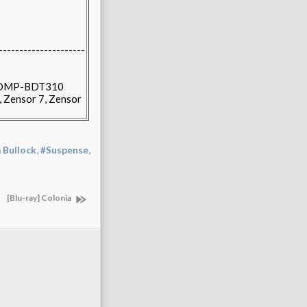
---------------------
 DMP-BDT310
 Zensor 7, Zensor
,
,
 Bullock
#Suspense
[Blu-ray] Colonia