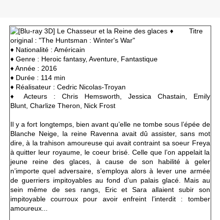
♦ Titre
original : "The Huntsman : Winter's War"
♦
Nationalité : Américain
♦ Genre : Heroic fantasy, Aventure, Fantastique
♦ Année : 2016
♦ Durée : 114 min
♦ Réalisateur : Cedric Nicolas-Troyan
♦ Acteurs :
Chris Hemsworth, Jessica Chastain, Emily
Blunt, Charlize Theron, Nick Frost
Il y a fort longtemps, bien avant qu’elle ne tombe sous l’épée de
Blanche Neige, la reine Ravenna avait dû assister, sans mot
dire, à la trahison amoureuse qui avait contraint sa soeur Freya
à quitter leur royaume, le coeur brisé. Celle que l’on appelait la
jeune reine des glaces, à cause de son habilité à geler
n’importe quel adversaire, s’employa alors à lever une armée
de guerriers impitoyables au fond d’un palais glacé. Mais au
sein même de ses rangs, Eric et Sara allaient subir son
impitoyable courroux pour avoir enfreint l’interdit : tomber
amoureux...