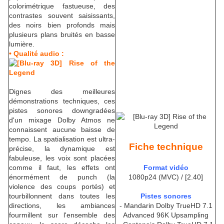
colorimétrique fastueuse, des
contrastes souvent saisissants,
des noirs bien profonds mais
plusieurs plans bruités en basse
lumière.
• Qualité audio :
Dignes des meilleures
démonstrations techniques, ces
pistes sonores downgradées
d'un mixage Dolby Atmos ne
connaissent aucune baisse de
tempo. La spatialisation est ultra-
Fiche technique
précise, la dynamique est
fabuleuse, les voix sont placées
comme il faut, les effets ont
Format vidéo
énormément de punch (la
1080p24 (MVC) / [2.40]
violence des coups portés) et
tourbillonnent dans toutes les
Pistes sonores
directions, les ambiances
- Mandarin Dolby TrueHD 7.1
fourmillent sur l'ensemble des
Advanced 96K Upsampling