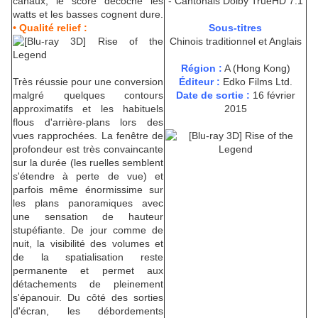
canaux, le score décoche les
- Cantonais Dolby TrueHD 7.1
watts et les basses cognent dure.
• Qualité relief :
Sous-titres
Chinois traditionnel et Anglais
Région :
A (Hong Kong)
Très réussie pour une conversion
Éditeur :
Edko Films Ltd.
malgré quelques contours
Date de sortie :
16 février
approximatifs et les habituels
2015
flous d'arrière-plans lors des
vues rapprochées. La fenêtre de
profondeur est très convaincante
sur la durée (les ruelles semblent
s'étendre à perte de vue) et
parfois même énormissime sur
les plans panoramiques avec
une sensation de hauteur
stupéfiante. De jour comme de
nuit, la visibilité des volumes et
de la spatialisation reste
permanente et permet aux
détachements de pleinement
s'épanouir. Du côté des sorties
d'écran, les débordements