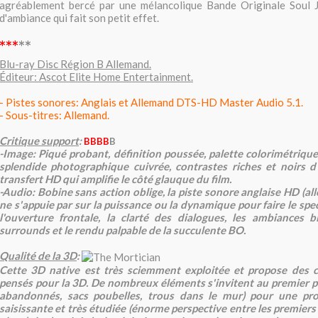
agréablement bercé par une mélancolique Bande Originale Soul Ja
d'ambiance qui fait son petit effet.
***
**
Blu-ray Disc Région B Allemand.
Éditeur: Ascot Elite Home Entertainment.
- Pistes sonores: Anglais et Allemand DTS-HD Master Audio 5.1.
- Sous-titres: Allemand.
Critique support
:
BBBB
B
-Image:
Piqué probant, définition poussée, palette colorimétriqu
splendide photographique cuivrée, contrastes riches et noirs 
transfert HD qui amplifie le côté glauque du film.
-Audio:
Bobine sans action oblige, la piste sonore anglaise HD (a
ne s'appuie par sur la puissance ou la dynamique pour faire le spec
l'ouverture frontale, la clarté des dialogues
, les ambiances b
surrounds et le rendu palpable de la succulente BO.
Qualité de la 3D
:
Cette 3D native est très sciemment exploitée et propose des 
pensés pour la 3D. De nombreux éléments s'invitent au premier pl
abandonnés, sacs poubelles, trous dans le mur) pour
une pr
saisissante et très étudiée (énorme perspective entre les premiers 