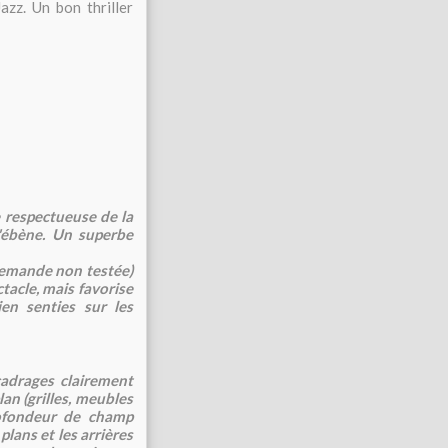
zz. Un bon thriller
e respectueuse de la
d'ébène. Un superbe
llemande non testée)
tacle, mais favorise
ien senties sur les
cadrages clairement
an (grilles, meubles
ofondeur de champ
plans et les arrières