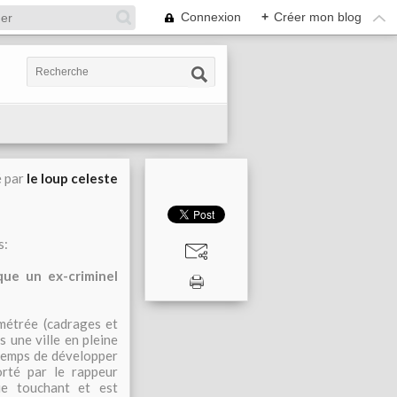
Connexion
+
Créer mon blog
é par
le loup celeste
s:
que un ex-criminel
imétrée (cadrages et
 une ville en pleine
 temps de développer
orté par le rappeur
e touchant et est