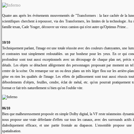
Quatre ans après les événements mouvementés de "Transformers : la face cachée de la lune
scientifiques cherchent à repousser, via des Transformers, les limites de la technologie. 
famille texan, Cade Yeager, découvre un vieux camion qui n'est autre qu'Optimus Prime...
10/10
Techniquement parlant, l'image est une totale réussite avec des couleurs chatoyantes, une lumi
et contrastes tout simplement redoutables. un pur bonheur pour les yeux. En ce qui conc
profondeur sont tout aussi exceptionnels avec un découpage de chaque plan net, précis et
détails. Les objets se détachent allègrement des personnages proposant par moment un tel r
centre de la scène. On remarque sur un ou deux plans un très léger flou sur les arrière-pla
gène en rien les qualités de l'image. Les effets de jaillissement sont tout aussi réussis to
débordements d'objets, feuilles, cendre, éclat de métal, etc. qu'on pourrait pratiquement
format ce fait très naturellement si bien qu'on l'oublie vite.
06/10
Bien que malheureusement proposée en simple Dolby digital, la VF reste néanmoins dynamiqu
nous propose une vraie déferlante d'effets sur tous les canaux, avec des surrounds actifs
diaboliquement efficace, et une partie frontale au diapason. L'ensemble propose une
spatialisation.