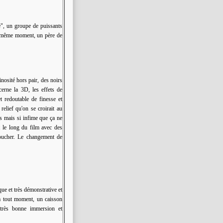
", un groupe de puissants
Au même moment, un père de
nosité hors pair, des noirs
erne la 3D, les effets de
 redoutable de finesse et
elief qu'on se croirait au
ns mais si infime que ça ne
ut le long du film avec des
 toucher. Le changement de
e et très démonstrative et
 à tout moment, un caisson
 très bonne immersion et