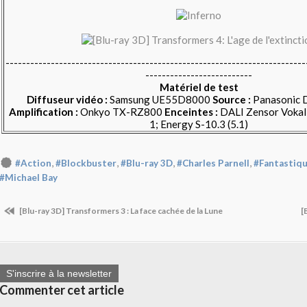
-------------------------------------------------------------------------
--------------------------
Matériel de test
Diffuseur vidéo :
Samsung UE55D8000
Source :
Panasonic
Amplification :
Onkyo TX-RZ800
Enceintes :
DALI Zensor Vokal,
1; Energy S-10.3 (5.1)
,
,
,
,
#Action
#Blockbuster
#Blu-ray 3D
#Charles Parnell
#Fantastiq
#Michael Bay
[Blu-ray 3D] Transformers 3 : La face cachée de la Lune
[
S'inscrire à la newsletter
Commenter cet article