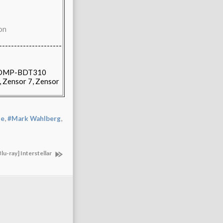
---------------------
 DMP-BDT310
 Zensor 7, Zensor
,
,
ue
#Mark Wahlberg
Blu-ray] Interstellar