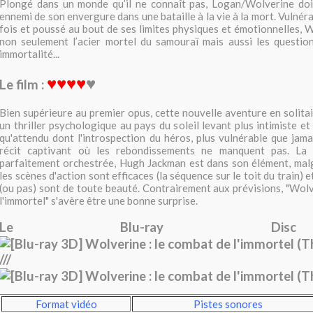
Plongé dans un monde qu’il ne connaît pas, Logan/Wolverine doit
ennemi de son envergure dans une bataille à la vie à la mort. Vulnér
fois et poussé au bout de ses limites physiques et émotionnelles, 
non seulement l’acier mortel du samouraï mais aussi les question
immortalité...
♥♥♥♥
♥
Le film :
Bien supérieure au premier opus, cette nouvelle aventure en solita
un thriller psychologique au pays du soleil levant plus intimiste e
qu'attendu dont l'introspection du héros, plus vulnérable que jama
récit captivant où les rebondissements ne manquent pas. La
parfaitement orchestrée, Hugh Jackman est dans son élément, ma
les scènes d'action sont efficaces (la séquence sur le toit du train) 
(ou pas) sont de toute beauté. Contrairement aux prévisions, "Wolv
l'immortel" s'avère être une bonne surprise.
Le Blu-ray Di
///
Format vidéo
Pistes sonores