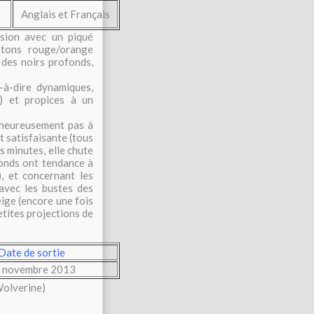
Anglais et Français
sion avec un piqué
 tons rouge/orange
 des noirs profonds,
à-dire dynamiques,
) et propices à un
lheureusement pas à
 satisfaisante (tous
 minutes, elle chute
onds ont tendance à
), et concernant les
 avec les bustes des
ige (encore une fois
petites projections de
Date de sortie
 novembre 2013