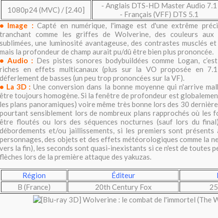
- Anglais DTS-HD Master Audio 7.1
1080p24 (MVC) / [2.40]
- Français (VFF) DTS 5.1
• Image :
Capté en numérique, l'image est d'une extrême préci
tranchant comme les griffes de Wolverine, des couleurs aux
sublimées, une luminosité avantageuse, des contrastes musclés et
mais la profondeur de champ aurait pu/dû être bien plus prononcée.
• Audio :
Des pistes sonores bodybuildées comme Logan, c’est-
riches en effets multicanaux (plus sur la VO proposée en 7.1
déferlement de basses (un peu trop prononcées sur la VF).
• La 3D :
Une conversion dans la bonne moyenne qui n'arrive ma
être toujours homogène. Si la fenêtre de profondeur est globalement
les plans panoramiques) voire même très bonne lors des 30 dernières
pourtant sensiblement lors de nombreux plans rapprochés où les f
être floutés ou lors des séquences nocturnes (sauf lors du final
débordements et/ou jaillissements, si les premiers sont présents
personnages, des objets et des effets météorologiques comme la ne
vers la fin), les seconds sont quasi-inexistants si ce n'est de toutes 
flèches lors de la première attaque des yakuzas.
Région
Éditeur
B (France)
20th Century Fox
25