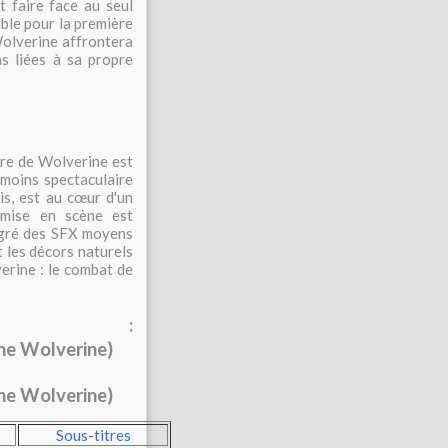
 faire face au seul
able pour la première
Wolverine affrontera
s liées à sa propre
ire de Wolverine est
t moins spectaculaire
is, est au cœur d'un
 mise en scène est
lgré des SFX moyens
et les décors naturels
erine : le combat de
sc :
Sous-titres