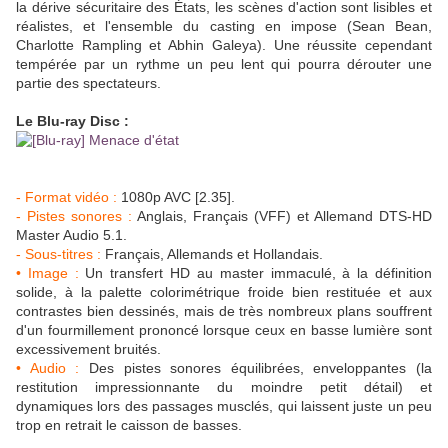
la dérive sécuritaire des États, les scènes d'action sont lisibles et
réalistes, et l'ensemble du casting en impose (Sean Bean,
Charlotte Rampling et Abhin Galeya). Une réussite cependant
tempérée par un rythme un peu lent qui pourra dérouter une
partie des spectateurs.
Le Blu-ray Disc :
- Format vidéo :
1080p AVC [2.35].
- Pistes sonores :
Anglais, Français (VFF) et Allemand DTS-HD
Master Audio 5.1.
- Sous-titres :
Français, Allemands et Hollandais.
• Image :
Un transfert HD au master immaculé, à la définition
solide, à la palette colorimétrique froide bien restituée et aux
contrastes bien dessinés, mais de très nombreux plans souffrent
d'un fourmillement prononcé lorsque ceux en basse lumière sont
excessivement bruités.
• Audio :
Des pistes sonores équilibrées, enveloppantes (la
restitution impressionnante du moindre petit détail) et
dynamiques lors des passages musclés, qui laissent juste un peu
trop en retrait le caisson de basses.