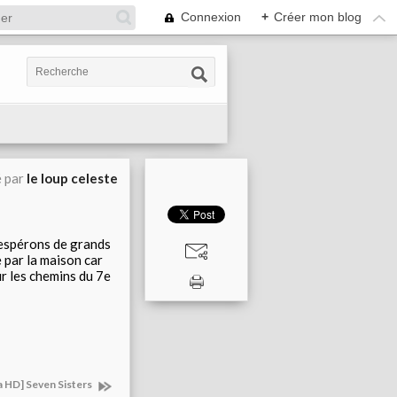
Connexion
+
Créer mon blog
é par
le loup celeste
 espérons de grands
 par la maison car
ur les chemins du 7e
a HD] Seven Sisters