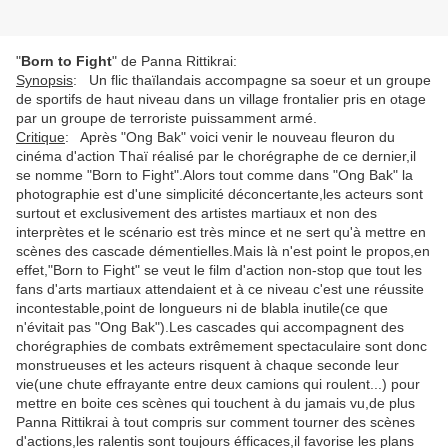
"
Born to Fight
" de Panna Rittikrai:
Synopsis
: Un flic thaïlandais accompagne sa soeur et un groupe
de sportifs de haut niveau dans un village frontalier pris en otage
par un groupe de terroriste puissamment armé.
Critique
: Après "Ong Bak" voici venir le nouveau fleuron du
cinéma d'action Thaï réalisé par le chorégraphe de ce dernier,il
se nomme "Born to Fight".Alors tout comme dans "Ong Bak" la
photographie est d'une simplicité déconcertante,les acteurs sont
surtout et exclusivement des artistes martiaux et non des
interprètes et le scénario est très mince et ne sert qu'à mettre en
scènes des cascade démentielles.Mais là n'est point le propos,en
effet,"Born to Fight" se veut le film d'action non-stop que tout les
fans d'arts martiaux attendaient et à ce niveau c'est une réussite
incontestable,point de longueurs ni de blabla inutile(ce que
n'évitait pas "Ong Bak").Les cascades qui accompagnent des
chorégraphies de combats extrêmement spectaculaire sont donc
monstrueuses et les acteurs risquent à chaque seconde leur
vie(une chute effrayante entre deux camions qui roulent...) pour
mettre en boite ces scènes qui touchent à du jamais vu,de plus
Panna Rittikrai à tout compris sur comment tourner des scènes
d'actions,les ralentis sont toujours éfficaces,il favorise les plans