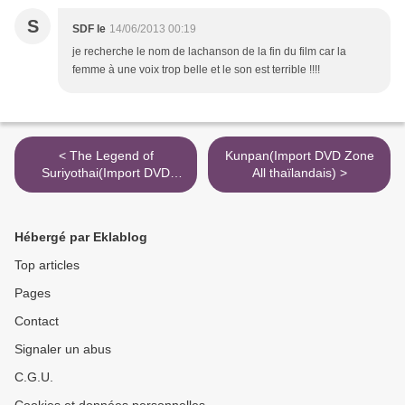
S
SDF le
14/06/2013 00:19
je recherche le nom de lachanson de la fin du film car la
femme à une voix trop belle et le son est terrible !!!!
< The Legend of
Kunpan(Import DVD Zone
Suriyothai(Import DVD
All thaïlandais) >
Zone 1)
Hébergé par Eklablog
Top articles
Pages
Contact
Signaler un abus
C.G.U.