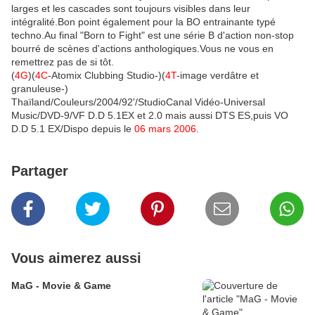
larges et les cascades sont toujours visibles dans leur
intégralité.Bon point également pour la BO entrainante typé
techno.Au final "Born to Fight" est une série B d'action non-stop
bourré de scènes d'actions anthologiques.Vous ne vous en
remettrez pas de si tôt.
(
4G
)(
4C
-Atomix Clubbing Studio-)(
4T
-image verdâtre et
granuleuse-)
Thaïland/Couleurs/2004/92'/StudioCanal Vidéo-Universal
Music/DVD-9/VF D.D 5.1EX et 2.0 mais aussi DTS ES,puis VO
D.D 5.1 EX/Dispo depuis le
06 mars 2006
.
Partager
Vous aimerez aussi
MaG - Movie & Game