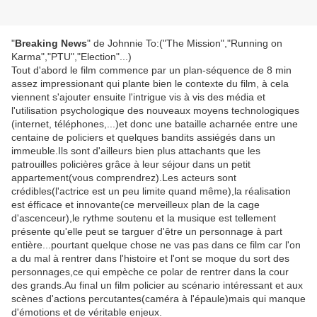
"
Breaking News
" de Johnnie To:("The Mission","Running on
Karma","PTU","Election"...)
Tout d'abord le film commence par un plan-séquence de 8 min
assez impressionant qui plante bien le contexte du film, à cela
viennent s'ajouter ensuite l'intrigue vis à vis des média et
l'utilisation psychologique des nouveaux moyens technologiques
(internet, téléphones,...)et donc une bataille acharnée entre une
centaine de policiers et quelques bandits assiégés dans un
immeuble.Ils sont d'ailleurs bien plus attachants que les
patrouilles policières grâce à leur séjour dans un petit
appartement(vous comprendrez).Les acteurs sont
crédibles(l'actrice est un peu limite quand même),la réalisation
est éfficace et innovante(ce merveilleux plan de la cage
d'ascenceur),le rythme soutenu et la musique est tellement
présente qu'elle peut se targuer d'être un personnage à part
entière...pourtant quelque chose ne vas pas dans ce film car l'on
a du mal à rentrer dans l'histoire et l'ont se moque du sort des
personnages,ce qui empèche ce polar de rentrer dans la cour
des grands.Au final un film policier au scénario intéressant et aux
scènes d'actions percutantes(caméra à l'épaule)mais qui manque
d'émotions et de véritable enjeux.