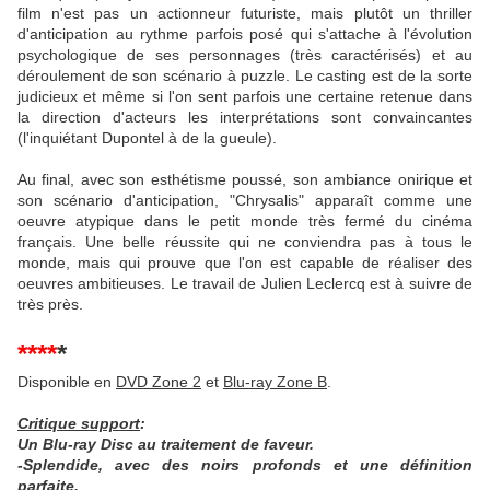
film n'est pas un actionneur futuriste, mais plutôt un thriller
d'anticipation au rythme parfois posé qui s'attache à l'évolution
psychologique de ses personnages (très caractérisés) et au
déroulement de son scénario à puzzle. Le casting est de la sorte
judicieux et même si l'on sent parfois une certaine retenue dans
la direction d'acteurs les interprétations sont convaincantes
(l'inquiétant Dupontel à de la gueule).
Au final, avec son esthétisme poussé, son ambiance onirique et
son scénario d'anticipation, "Chrysalis" apparaît comme une
oeuvre atypique dans le petit monde très fermé du cinéma
français. Une belle réussite qui ne conviendra pas à tous le
monde, mais qui prouve que l'on est capable de réaliser des
oeuvres ambitieuses. Le travail de Julien Leclercq est à suivre de
très près.
****
*
Disponible en
DVD Zone 2
et
Blu-ray Zone B
.
Critique support
:
Un Blu-ray Disc au traitement de faveur.
-Splendide, avec des noirs profonds et une définition
parfaite.