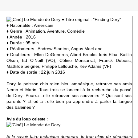
♦ Titre original : "Finding Dory"
♦ Nationalité : Américain
♦ Genre : Animation, Aventure, Comédie
♦ Année : 2016
♦ Durée : 95 min
♦ Réalisateurs : Andrew Stanton, Angus MacLane
♦ Doubleurs : Ellen DeGeneres, Albert Brooks, Idris Elba, Kaitlin
Olson, Ed O'Neill (VO), Céline Monsarrat, Franck Dubosc,
Mathilde Seigner, Philippe Lellouche, Kev Adams (VF)
♦ Date de sortie : 22 juin 2016
Dory, le poisson chirurgien bleu amnésique, retrouve ses amis
Nemo et Marin. Tous trois se lancent à la recherche du passé
de Dory. Pourra-t-elle retrouver ses souvenirs ? Qui sont ses
parents ? Et où a-t-elle bien pu apprendre à parler la langue
des baleines ?
Avis du loup celeste :
Si le savoir-faire technique demeure, le trop-plein de péripéties