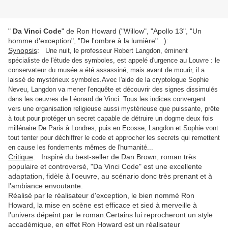
"
Da Vinci Code
" de Ron Howard ("Willow", "Apollo 13", "Un
homme d'exception", "De l'ombre à la lumière"...):
Synopsis
:
Une nuit, le professeur Robert Langdon, éminent
spécialiste de l'étude des symboles, est appelé d'urgence au Louvre : le
conservateur du musée a été assassiné, mais avant de mourir, il a
laissé de mystérieux symboles.Avec l'aide de la cryptologue Sophie
Neveu, Langdon va mener l'enquête et découvrir des signes dissimulés
dans les oeuvres de Léonard de Vinci. Tous les indices convergent
vers une organisation religieuse aussi mystérieuse que puissante, prête
à tout pour protéger un secret capable de détruire un dogme deux fois
millénaire.De Paris à Londres, puis en Ecosse, Langdon et Sophie vont
tout tenter pour déchiffrer le code et approcher les secrets qui remettent
en cause les fondements mêmes de l'humanité...
Critique
: Inspiré du best-seller de Dan Brown, roman très
populaire et controversé, "Da Vinci Code" est une excellente
adaptation, fidèle à l'oeuvre, au scénario donc très prenant et à
l'ambiance envoutante.
Réalisé par le réalisateur d'exception, le bien nommé Ron
Howard, la mise en scène est efficace et sied à merveille à
l'univers dépeint par le roman.Certains lui reprocheront un style
accadémique, en effet Ron Howard est un réalisateur