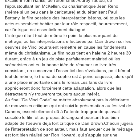
excellent Tom Hanks, de l'étonnante Audrey Tautou, de
l'époustouflant Ian McKellen, du charismatique Jean Reno
(même si un peu dans la caricature) et du tétanisant Paul
Bettany, le film possède des interprétation bétons, où tous les
acteurs semblent habiter par leur rôle respectif, heureusement,
car l'intrigue est essentiellement dialogué.
L'intrigue étant tout de même le point le plus marquant du
métrage, où les interprétations effectuées par Dan Brown sur les
oeuvres de Vinci pourraient remettre en cause les fondements
même du christianisme.Le film nous tient en haleine 2 heures 30
durant, grâce à un jeu de piste parfaitement maitrisé où les
scénaristes ont eu la bonne idée de résumer un livre très
consistant, en conservant l'essentiel des révélations, petit bémol
tout de même, le troma de sophie est à peine esquissé, alors qu'il
a une place importante dans le roman.Les fans du livre
apprécieront donc forcément cette adaptation, alors que les
détracteurs n'y trouveront toujours aucun intérêt.
Au final "Da Vinci Code" ne mérite absolument pas la déferlante
de mauvaises critiques qui ont suivi la présentation au festival de
Cannes, essentiellement dû à l'attente trop grande qu'avait
suscitée le film et au propos dérangeant pourtant très bien
adapté de l'oeuvre déja fort critiqué de Dan Brown.Chacun jugera
de l'interprétation de son auteur, mais faut avouer que le métrage
est fort bien réalisé par Ron Howard, qui s'appuie sur une