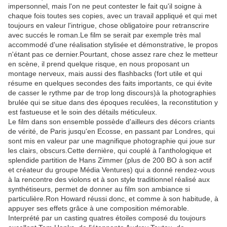
impersonnel, mais l'on ne peut contester le fait qu'il soigne à
chaque fois toutes ses copies, avec un travail appliqué et qui met
toujours en valeur l'intrigue, chose obligatoire pour retranscrire
avec succés le roman.Le film se serait par exemple très mal
accommodé d'une réalisation stylisée et démonstrative, le propos
n'étant pas ce dernier.Pourtant, chose assez rare chez le metteur
en scène, il prend quelque risque, en nous proposant un
montage nerveux, mais aussi des flashbacks (fort utile et qui
résume en quelques secondes des faits importants, ce qui évite
de casser le rythme par de trop long discours)à la photographies
brulée qui se situe dans des époques reculées, la reconstitution y
est fastueuse et le soin des détails méticuleux.
Le film dans son ensemble possède d'ailleurs des décors criants
de vérité, de Paris jusqu'en Ecosse, en passant par Londres, qui
sont mis en valeur par une magnifique photographie qui joue sur
les clairs, obscurs.Cette dernière, qui couplé à l'anthologique et
splendide partition de Hans Zimmer (plus de 200 BO à son actif
et créateur du groupe Média Ventures) qui a donné rendez-vous
à la rencontre des violons et à son style traditionnel réalisé aux
synthétiseurs, permet de donner au film son ambiance si
particulière.Ron Howard réussi donc, et comme à son habitude, à
appuyer ses effets grâce à une composition mémorable.
Interprété par un casting quatres étoiles composé du toujours