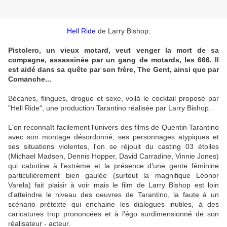
Hell Ride
de Larry Bishop:
Pistolero, un vieux motard, veut venger la mort de sa
compagne, assassinée par un gang de motards, les 666. Il
est aidé dans sa quête par son frère, The Gent, ainsi que par
Comanche...
Bécanes, flingues, drogue et sexe, voilà le cocktail proposé par
"Hell Ride", une production Tarantino réalisée par Larry Bishop.
L'on reconnaît facilement l'univers des films de Quentin Tarantino
avec son montage désordonné, ses personnages atypiques et
ses situations violentes, l'on se réjouit du casting 03 étoiles
(Michael Madsen, Dennis Hopper, David Carradine, Vinnie Jones)
qui cabotine à l'extrème et la présence d’une gente féminine
particulièrement bien gaulée (surtout la magnifique Léonor
Varela) fait plaisir à voir mais le film de Larry Bishop est loin
d'atteindre le niveau des oeuvres de Tarantino, la faute à un
scénario prétexte qui enchaine les dialogues inutiles, à des
caricatures trop prononcées et à l'égo surdimensionné de son
réalisateur - acteur.