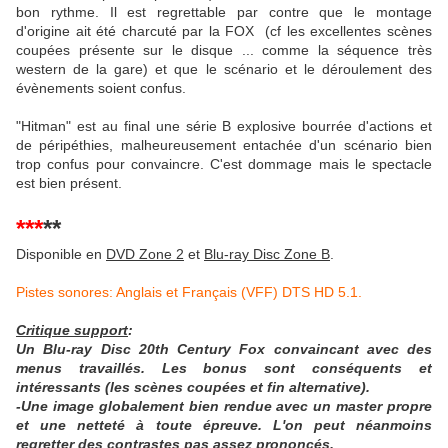
bon rythme. Il est regrettable par contre que le montage
d'origine ait été charcuté par la FOX (cf les excellentes scènes
coupées présente sur le disque ... comme la séquence très
western de la gare) et que le scénario et le déroulement des
évènements soient confus.
"Hitman" est au final une série B explosive bourrée d'actions et
de péripéthies, malheureusement entachée d'un scénario bien
trop confus pour convaincre. C'est dommage mais le spectacle
est bien présent.
***
**
Disponible en
DVD Zone 2
et
Blu-ray Disc Zone B
.
Pistes sonores: Anglais et Français (VFF)
DTS HD 5.1.
Critique support
:
Un Blu-ray Disc 20th Century Fox convaincant avec des
menus travaillés. Les bonus sont conséquents et
intéressants (les scènes coupées et fin alternative).
-Une image globalement bien rendue avec un master propre
et une netteté à toute épreuve. L'on peut néanmoins
regretter des contrastes pas assez prononcés.