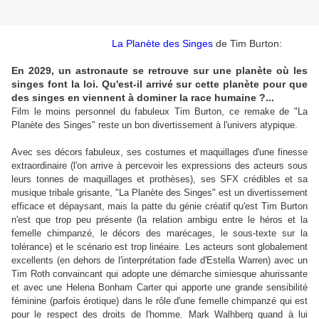
La Planète des Singes
de Tim Burton:
En 2029, un astronaute se retrouve sur une planète où les
singes font la loi. Qu'est-il arrivé sur cette planète pour que
des singes en viennent à dominer la race humaine ?...
Film le moins personnel du fabuleux Tim Burton, ce remake de "La
Planète des Singes" reste un bon divertissement à l'univers atypique.
Avec ses décors fabuleux, ses costumes et maquillages d'une finesse
extraordinaire (l'on arrive à percevoir les expressions des acteurs sous
leurs tonnes de maquillages et prothèses), ses SFX crédibles et sa
musique tribale grisante, "La Planète des Singes" est un divertissement
efficace et dépaysant, mais la patte du génie créatif qu'est Tim Burton
n'est que trop peu présente (la relation ambigu entre le héros et la
femelle chimpanzé, le décors des marécages, le sous-texte sur la
tolérance) et le scénario est trop linéaire. Les acteurs sont globalement
excellents (en dehors de l'interprétation fade d'Estella Warren) avec un
Tim Roth convaincant qui adopte une démarche simiesque ahurissante
et avec une Helena Bonham Carter qui apporte une grande sensibilité
féminine (parfois érotique) dans le rôle d'une femelle chimpanzé qui est
pour le respect des droits de l'homme. Mark Walhberg quand à lui