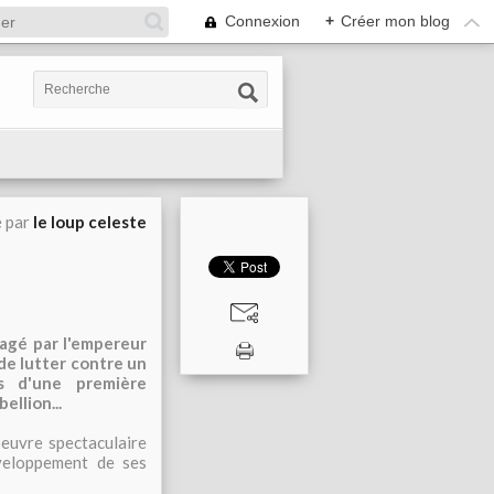
Connexion
+
Créer mon blog
é par
le loup celeste
gagé par l'empereur
de lutter contre un
s d'une première
ellion...
oeuvre spectaculaire
éveloppement de ses