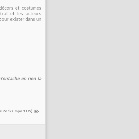
 décors et costumes
ral et les acteurs
 pour exister dans un
n'entache en rien la
e Rock (Import US)