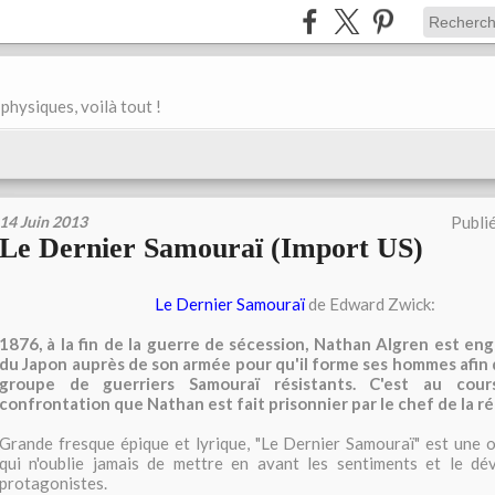
physiques, voilà tout !
14 Juin 2013
Publi
Le Dernier Samouraï (Import US)
Le Dernier Samouraï
de Edward Zwick:
1876, à la fin de la guerre de sécession, Nathan Algren est en
du Japon auprès de son armée pour qu'il forme ses hommes afin 
groupe de guerriers Samouraï résistants. C'est au cour
confrontation que Nathan est fait prisonnier par le chef de la réb
Grande fresque épique et lyrique, "Le Dernier Samouraï" est une 
qui n'oublie jamais de mettre en avant les sentiments et le d
protagonistes.