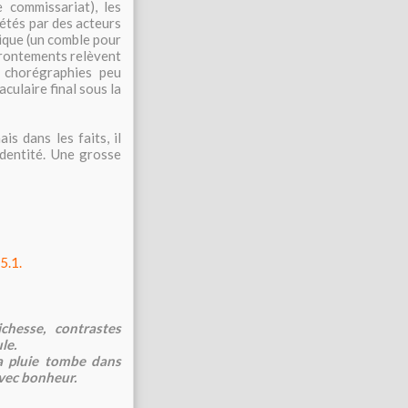
 commissariat), les
rétés par des acteurs
gique (un comble pour
ffrontements relèvent
s chorégraphies peu
culaire final sous la
is dans les faits, il
identité. Une grosse
5.1.
ichesse, contrastes
le.
la pluie tombe dans
avec bonheur.