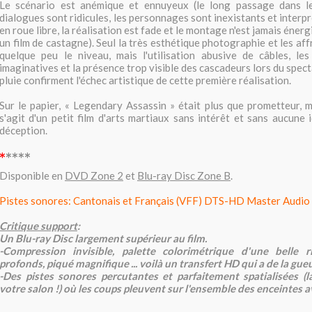
Le scénario est anémique et ennuyeux (le long passage dans le
dialogues sont ridicules, les personnages sont inexistants et interp
en roue libre, la réalisation est fade et le montage n'est jamais éner
un film de castagne). Seul la très esthétique photographie et les a
quelque peu le niveau, mais l'utilisation abusive de câbles, le
imaginatives et la présence trop visible des cascadeurs lors du specta
pluie confirment l'échec artistique de cette première réalisation.
Sur le papier, « Legendary Assassin » était plus que prometteur, ma
s'agit d'un petit film d'arts martiaux sans intérêt et sans aucune 
déception.
*
****
Disponible en
DVD Zone 2
et
Blu-ray Disc Zone B
.
Pistes sonores: Cantonais et Français (VFF) DTS-HD Master Audio 
Critique support
:
Un Blu-ray Disc largement supérieur au film.
-Compression invisible, palette colorimétrique d'une belle r
profonds, piqué magnifique ... voilà un transfert HD qui a de la gueu
-Des pistes sonores percutantes et parfaitement spatialisées (
votre salon !) où les coups pleuvent sur l'ensemble des enceintes 