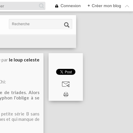
Connexion
+
Créer mon blog
é par
le loup celeste
hi:
 de triades. Alors
typhon l'oblige à se
 petite série B sans
ques et qui manque de