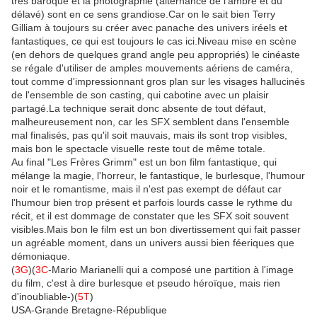
très baroque et la photographie (alternance de l'ambre et du
délavé) sont en ce sens grandiose.Car on le sait bien Terry
Gilliam à toujours su créer avec panache des univers iréels et
fantastiques, ce qui est toujours le cas ici.Niveau mise en scène
(en dehors de quelques grand angle peu appropriés) le cinéaste
se régale d'utiliser de amples mouvements aériens de caméra,
tout comme d'impressionnant gros plan sur les visages hallucinés
de l'ensemble de son casting, qui cabotine avec un plaisir
partagé.La technique serait donc absente de tout défaut,
malheureusement non, car les SFX semblent dans l'ensemble
mal finalisés, pas qu'il soit mauvais, mais ils sont trop visibles,
mais bon le spectacle visuelle reste tout de même totale.
Au final "Les Frères Grimm" est un bon film fantastique, qui
mélange la magie, l'horreur, le fantastique, le burlesque, l'humour
noir et le romantisme, mais il n'est pas exempt de défaut car
l'humour bien trop présent et parfois lourds casse le rythme du
récit, et il est dommage de constater que les SFX soit souvent
visibles.Mais bon le film est un bon divertissement qui fait passer
un agréable moment, dans un univers aussi bien féeriques que
démoniaque.
(
3G
)(
3C
-Mario Marianelli qui a composé une partition à l'image
du film, c'est à dire burlesque et pseudo héroïque, mais rien
d'inoubliable-)(
5T
)
USA-Grande Bretagne-République