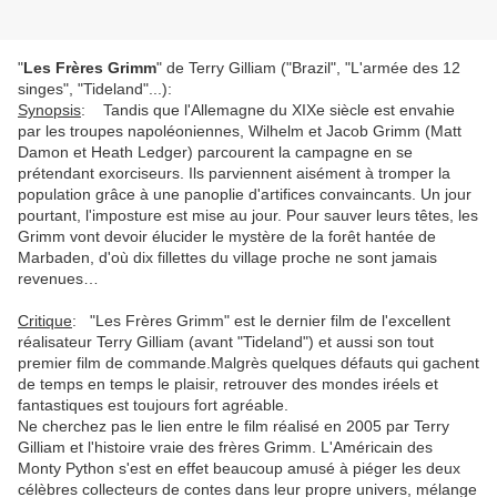
"
Les Frères Grimm
" de Terry Gilliam ("Brazil", "L'armée des 12
singes", "Tideland"...):
Synopsis
: Tandis que l'Allemagne du XIXe siècle est envahie
par les troupes napoléoniennes, Wilhelm et Jacob Grimm (Matt
Damon et Heath Ledger) parcourent la campagne en se
prétendant exorciseurs. Ils parviennent aisément à tromper la
population grâce à une panoplie d'artifices convaincants. Un jour
pourtant, l'imposture est mise au jour. Pour sauver leurs têtes, les
Grimm vont devoir élucider le mystère de la forêt hantée de
Marbaden, d'où dix fillettes du village proche ne sont jamais
revenues…
Critique
: "Les Frères Grimm" est le dernier film de l'excellent
réalisateur Terry Gilliam (avant "Tideland") et aussi son tout
premier film de commande.Malgrès quelques défauts qui gachent
de temps en temps le plaisir, retrouver des mondes iréels et
fantastiques est toujours fort agréable.
Ne cherchez pas le lien entre le film réalisé en 2005 par Terry
Gilliam et l'histoire vraie des frères Grimm. L'Américain des
Monty Python s'est en effet beaucoup amusé à piéger les deux
célèbres collecteurs de contes dans leur propre univers, mélange