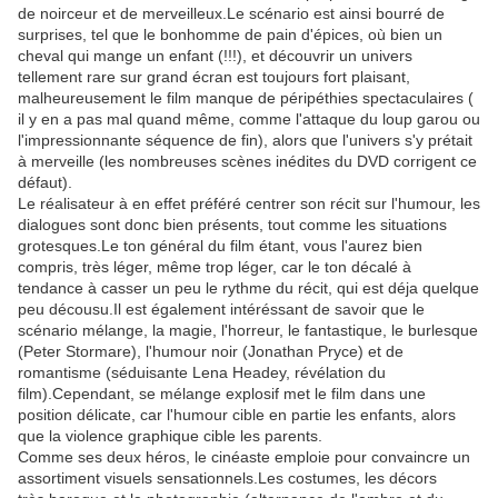
de noirceur et de merveilleux.Le scénario est ainsi bourré de
surprises, tel que le bonhomme de pain d'épices, où bien un
cheval qui mange un enfant (!!!), et découvrir un univers
tellement rare sur grand écran est toujours fort plaisant,
malheureusement le film manque de péripéthies spectaculaires (
il y en a pas mal quand même, comme l'attaque du loup garou ou
l'impressionnante séquence de fin), alors que l'univers s'y prétait
à merveille (les nombreuses scènes inédites du DVD corrigent ce
défaut).
Le réalisateur à en effet préféré centrer son récit sur l'humour, les
dialogues sont donc bien présents, tout comme les situations
grotesques.Le ton général du film étant, vous l'aurez bien
compris, très léger, même trop léger, car le ton décalé à
tendance à casser un peu le rythme du récit, qui est déja quelque
peu décousu.Il est également intéréssant de savoir que le
scénario mélange, la magie, l'horreur, le fantastique, le burlesque
(Peter Stormare), l'humour noir (Jonathan Pryce) et de
romantisme (séduisante Lena Headey, révélation du
film).Cependant, se mélange explosif met le film dans une
position délicate, car l'humour cible en partie les enfants, alors
que la violence graphique cible les parents.
Comme ses deux héros, le cinéaste emploie pour convaincre un
assortiment visuels sensationnels.Les costumes, les décors