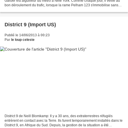
Garber est aiguilleur du métro à New York. Comme chaque jour, il veille au
bon déroulement du trafic, lorsque la rame Pelham 123 s'immobilise sans
explication. Ryder, un criminel...
District 9 (Import US)
Publié le 14/06/2013 à 00:23
Par
le loup celeste
District 9 de Neill Blomkamp: Il y a 30 ans, des extraterrestres réfugiés
entrèrent en contact avec la Terre. Ils furent temporairement installés dans le
District 9, en Afrique du Sud. Depuis, la gestion de la situation a été