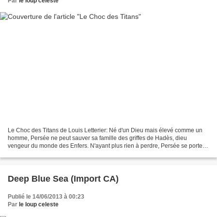
Par
le loup celeste
Le Choc des Titans de Louis Letterier: Né d'un Dieu mais élevé comme un
homme, Persée ne peut sauver sa famille des griffes de Hadès, dieu
vengeur du monde des Enfers. N'ayant plus rien à perdre, Persée se porte
volontaire pour conduire une mission dangereuse...
Deep Blue Sea (Import CA)
Publié le 14/06/2013 à 00:23
Par
le loup celeste