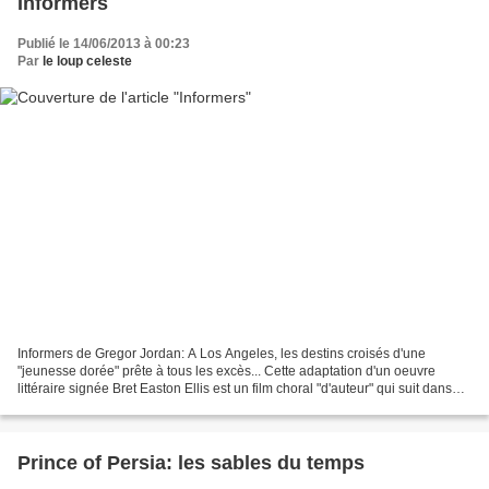
Informers
Publié le 14/06/2013 à 00:23
Par
le loup celeste
Informers de Gregor Jordan: A Los Angeles, les destins croisés d'une
"jeunesse dorée" prête à tous les excès... Cette adaptation d'un oeuvre
littéraire signée Bret Easton Ellis est un film choral "d'auteur" qui suit dans
les années 80 plusieurs destins...
Prince of Persia: les sables du temps