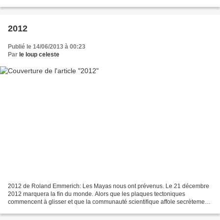
transférée à une société...
2012
Publié le 14/06/2013 à 00:23
Par
le loup celeste
2012 de Roland Emmerich: Les Mayas nous ont prévenus. Le 21 décembre
2012 marquera la fin du monde. Alors que les plaques tectoniques
commencent à glisser et que la communauté scientifique affole secrètement
la politique internationale, les premiers dégâts...