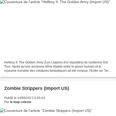
Hellboy II: The Golden Army (Les Légions d'or maudites) de Guillermo Del
Toro: Après qu'une ancienne trêve établie entre le genre humain et le
royaume invisible des créatures fantastiques ait été rompue, l'Enfer sur Terre
est prêt à émerger. Un chef impitoyable...
Zombie Strippers (Import US)
Publié le 14/06/2013 à 00:24
Par
le loup celeste