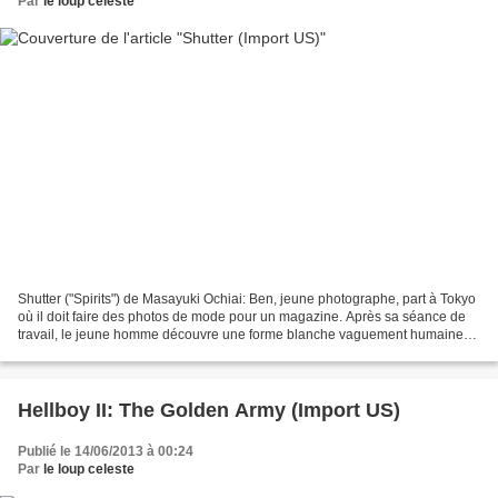
Par
le loup celeste
Shutter ("Spirits") de Masayuki Ochiai: Ben, jeune photographe, part à Tokyo
où il doit faire des photos de mode pour un magazine. Après sa séance de
travail, le jeune homme découvre une forme blanche vaguement humaine
sur tous ses clichés... Remake (encore!!!)...
Hellboy II: The Golden Army (Import US)
Publié le 14/06/2013 à 00:24
Par
le loup celeste