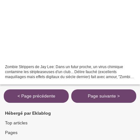
Zombie Strippers de Jay Lee: Dans un futur proche, un virus chimique
contamine les stripteaseuses d'un club... Délire fauché (excellents
maquillages mais effets digitaux du siècle dernier) fait avec amour, "Zombie
Strippers" est une variante du film "Une...
< Page précédente
Page suivante >
Hébergé par Eklablog
Top articles
Pages