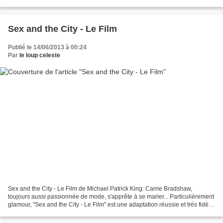
cinématographique de la saga Star Wars réalisé...
Sex and the City - Le Film
Publié le 14/06/2013 à 00:24
Par
le loup celeste
Sex and the City - Le Film de Michael Patrick King: Carrie Bradshaw,
toujours aussi passionnée de mode, s'apprête à se marier... Particulièrement
glamour, "Sex and the City - Le Film" est une adaptation réussie et très fidèle
de la série où les fans retrouveront...