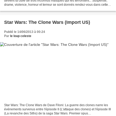
devient la cible de trois inconnus masqués qui les terrorisent... Suspense,
drame, violence, horreur et terreur se sont donnés rendez-vous dans cette
formidable production où la réalisation...
Star Wars: The Clone Wars (Import US)
Publié le 14/06/2013 à 00:24
Par
le loup celeste
Star Wars: The Clone Wars de Dave Filoni: La guerre des clones narre les
événements survenus entre l'épisode II (L'attaque des clones) et l'épisode III
(La revanche des Siths) de la saga Star Wars. Premier opus