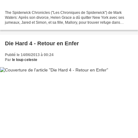
The Spiderwick Chronicles ("Les Chroniques de Spiderwick") de Mark
Waters: Après son divorce, Helen Grace a dû quitter New York avec ses
jumeaux, Jared et Simon, et sa fille, Mallory, pour trouver refuge dans
l'ancienne résidence de son grand-oncle, l'éminent...
Die Hard 4 - Retour en Enfer
Publié le 14/06/2013 à 00:24
Par
le loup celeste