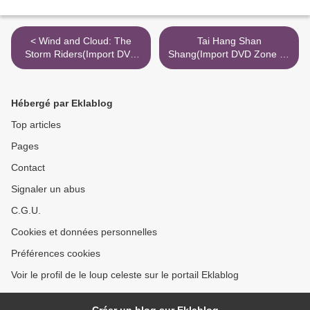
< Wind and Cloud: The
Tai Hang Shan
Storm Riders(Import DVD
Shang(Import DVD Zone All
Zone All américain)
mainland-Chine populaire-)
>
Hébergé par Eklablog
Top articles
Pages
Contact
Signaler un abus
C.G.U.
Cookies et données personnelles
Préférences cookies
Voir le profil de le loup celeste sur le portail Eklablog