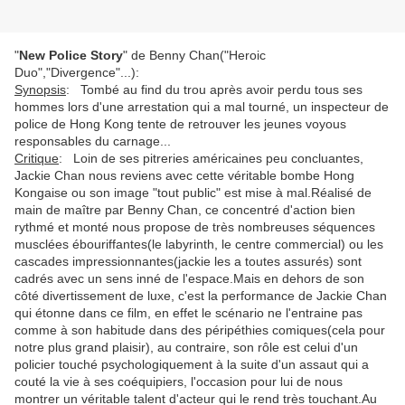
"
New Police Story
" de Benny Chan("Heroic
Duo","Divergence"...):
Synopsis
: Tombé au find du trou après avoir perdu tous ses
hommes lors d'une arrestation qui a mal tourné, un inspecteur de
police de Hong Kong tente de retrouver les jeunes voyous
responsables du carnage...
Critique
: Loin de ses pitreries américaines peu concluantes,
Jackie Chan nous reviens avec cette véritable bombe Hong
Kongaise ou son image "tout public" est mise à mal.Réalisé de
main de maître par Benny Chan, ce concentré d'action bien
rythmé et monté nous propose de très nombreuses séquences
musclées ébouriffantes(le labyrinth, le centre commercial) ou les
cascades impressionnantes(jackie les a toutes assurés) sont
cadrés avec un sens inné de l'espace.Mais en dehors de son
côté divertissement de luxe, c'est la performance de Jackie Chan
qui étonne dans ce film, en effet le scénario ne l'entraine pas
comme à son habitude dans des péripéthies comiques(cela pour
notre plus grand plaisir), au contraire, son rôle est celui d'un
policier touché psychologiquement à la suite d'un assaut qui a
couté la vie à ses coéquipiers, l'occasion pour lui de nous
montrer un véritable talent d'acteur qui le rend très touchant.Au