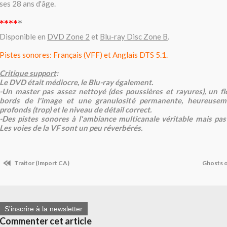
ses 28 ans d'âge.
****
*
Disponible en
DVD Zone 2
et
Blu-ray Disc Zone B
.
Pistes sonores: Français (VFF) et Anglais DTS 5.1.
Critique support
:
Le DVD était médiocre, le Blu-ray également.
-Un master pas assez nettoyé (des poussières et rayures), un fl
bords de l'image et une granulosité permanente, heureusem
profonds (trop) et le niveau de détail correct.
-Des pistes sonores à l'ambiance multicanale véritable mais pa
Les voies de la VF sont un peu réverbérés.
Traitor (Import CA)
Ghosts o
S'inscrire à la newsletter
Commenter cet article