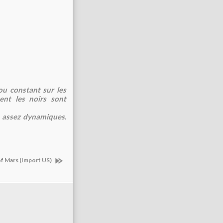
ou constant sur les
ent les noirs sont
s assez dynamiques.
f Mars (Import US)