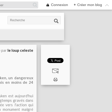
Connexion
+
Créer mon blog
é par
le loup celeste
sken, un dangereux
nis en moins de 24
sken est aujourd'hui
ngtemps gravés dans
e vers l'action qui
 un monument malgré