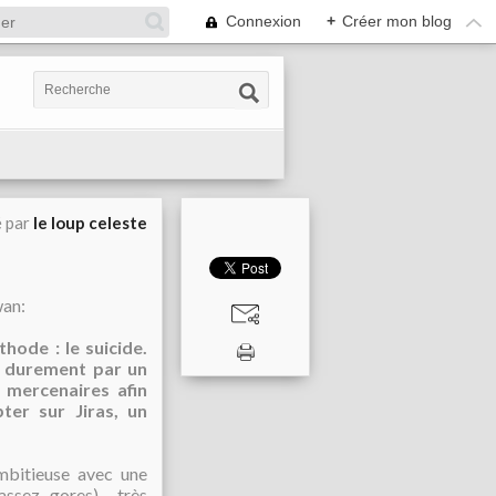
Connexion
+
Créer mon blog
é par
le loup celeste
an:
hode : le suicide.
r durement par un
 mercenaires afin
ter sur Jiras, un
mbitieuse avec une
(assez gores) très