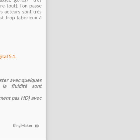
re-tout), l'on passe
s acteurs sont très
st trop laborieux à
tal 5.1.
aster avec quelques
la fluidité sont
ement pas HD) avec
King Maker