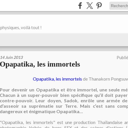
physiques, voilà tout !
14 Juin 2013
Publi
Opapatika, les immortels
Opapatika, les immortels
de Thanakorn Pongsuw
Pour devenir un Opapatika et être immortel, une seule mét
Chacun à un super-pouvoir bien spécifique qu’il doit paye
contre-pouvoir. Leur doyen, Sadok, enrôle une armée de
d’asseoir sa suprématie sur Terre. Mais c’est sans comp
dangereux et énigmatique Opapatika…
"Opapatika, les immortels" est une production Thaïlandaise a
photographie léchée, de bons SFX et des scènes d'actions 