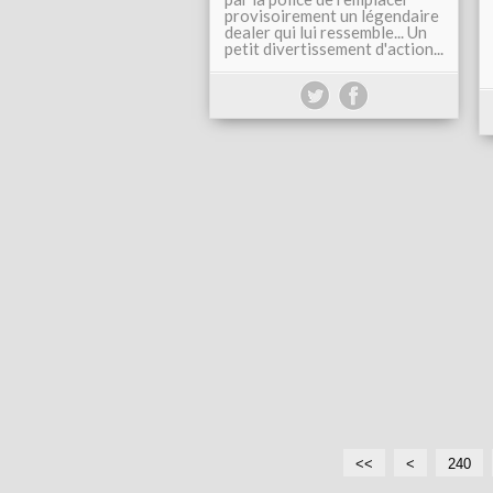
provisoirement un légendaire
dealer qui lui ressemble... Un
petit divertissement d'action...
<<
<
2
2
2
2
240
0
1
2
3