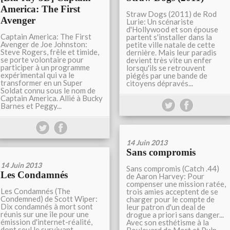
America: The First
Straw Dogs (2011) de Rod
Avenger
Lurie: Un scénariste
d'Hollywood et son épouse
Captain America: The First
partent s'installer dans la
Avenger de Joe Johnston:
petite ville natale de cette
Steve Rogers, frêle et timide,
dernière. Mais leur paradis
se porte volontaire pour
devient très vite un enfer
participer à un programme
lorsqu'ils se retrouvent
expérimental qui va le
piégés par une bande de
transformer en un Super
citoyens dépravés...
Soldat connu sous le nom de
Captain America. Allié à Bucky
Barnes et Peggy...
14 Juin 2013
Sans compromis
14 Juin 2013
Sans compromis (Catch .44)
Les Condamnés
de Aaron Harvey: Pour
compenser une mission ratée,
Les Condamnés (The
trois amies acceptent de se
Condemned) de Scott Wiper:
charger pour le compte de
Dix condamnés à mort sont
leur patron d'un deal de
réunis sur une île pour une
drogue a priori sans danger...
émission d'internet-réalité,
Avec son esthétisme à la
dont seul le survivant