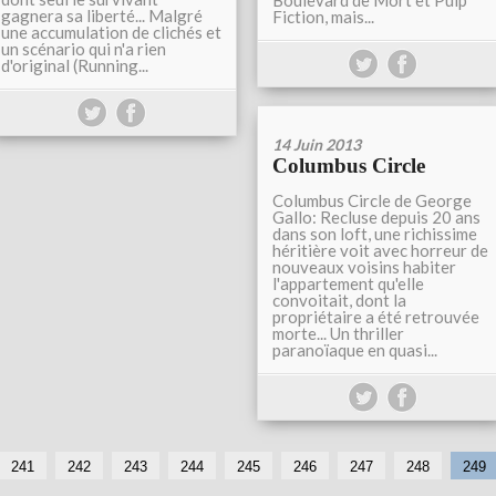
Boulevard de Mort et Pulp
gagnera sa liberté... Malgré
Fiction, mais...
une accumulation de clichés et
un scénario qui n'a rien
d'original (Running...
14 Juin 2013
Columbus Circle
Columbus Circle de George
Gallo: Recluse depuis 20 ans
dans son loft, une richissime
héritière voit avec horreur de
nouveaux voisins habiter
l'appartement qu'elle
convoitait, dont la
propriétaire a été retrouvée
morte... Un thriller
paranoïaque en quasi...
241
242
243
244
245
246
247
248
249