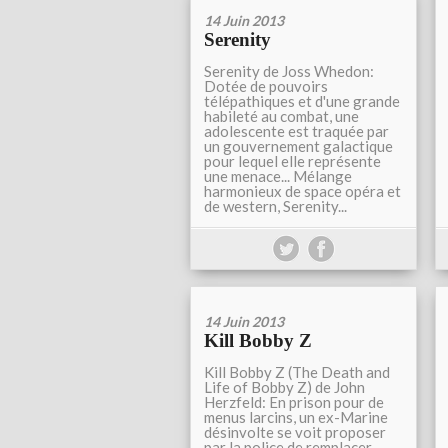
14 Juin 2013
Serenity
Serenity de Joss Whedon:
Dotée de pouvoirs
télépathiques et d'une grande
habileté au combat, une
adolescente est traquée par
un gouvernement galactique
pour lequel elle représente
une menace... Mélange
harmonieux de space opéra et
de western, Serenity...
14 Juin 2013
Kill Bobby Z
Kill Bobby Z (The Death and
Life of Bobby Z) de John
Herzfeld: En prison pour de
menus larcins, un ex-Marine
désinvolte se voit proposer
par la police de remplacer