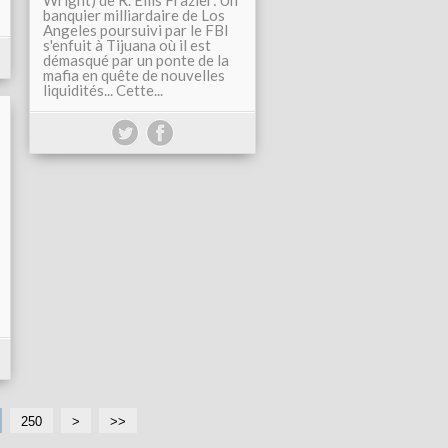
Wright) de R. Ellis Frazier: Un
banquier milliardaire de Los
Angeles poursuivi par le FBI
s'enfuit à Tijuana où il est
démasqué par un ponte de la
mafia en quête de nouvelles
liquidités... Cette...
250
2
2
>
>>
6
7