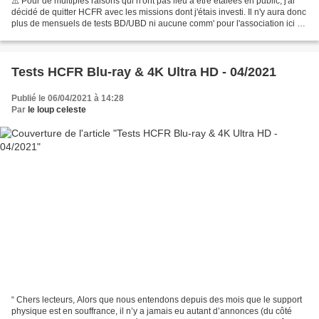
⚠️ Pour de multiples raisons qui n'ont pas lieu à être étalées en public, j'ai
décidé de quitter HCFR avec les missions dont j'étais investi. Il n'y aura donc
plus de mensuels de tests BD/UBD ni aucune comm' pour l'association ici ou
ailleurs (du moins...
Tests HCFR Blu-ray & 4K Ultra HD - 04/2021
Publié le 06/04/2021 à 14:28
Par
le loup celeste
“ Chers lecteurs, Alors que nous entendons depuis des mois que le support
physique est en souffrance, il n’y a jamais eu autant d’annonces (du côté