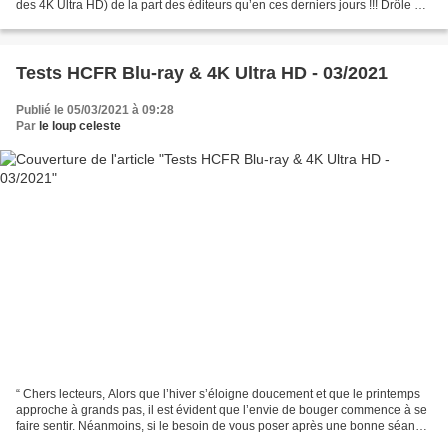
des 4K Ultra HD) de la part des éditeurs qu’en ces derniers jours !!! Drôle de
paradoxe n’est-il pas ?...
Tests HCFR Blu-ray & 4K Ultra HD - 03/2021
Publié le 05/03/2021 à 09:28
Par
le loup celeste
“ Chers lecteurs, Alors que l’hiver s’éloigne doucement et que le printemps
approche à grands pas, il est évident que l’envie de bouger commence à se
faire sentir. Néanmoins, si le besoin de vous poser après une bonne séance
de sport ou une sortie quelconque...