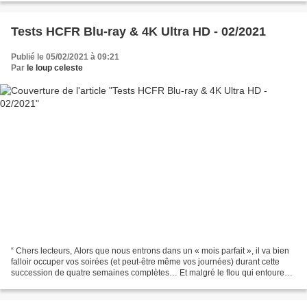
Tests HCFR Blu-ray & 4K Ultra HD - 02/2021
Publié le 05/02/2021 à 09:21
Par
le loup celeste
“ Chers lecteurs, Alors que nous entrons dans un « mois parfait », il va bien
falloir occuper vos soirées (et peut-être même vos journées) durant cette
succession de quatre semaines complètes… Et malgré le flou qui entoure
les vacances scolaires de février,...