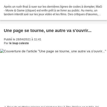
Après un rush final à suer sur les dernières lignes de codes à dompter, MaG
- Movie & Game (cliquer) est enfin prêt à se livrer au public. Au menu, un
tandem interdit axé sur les jeux vidéo et les films. Des critiques d'œuvres,
des tests techniques de...
Une page se tourne, une autre va s'ouvrir...
Publié le 28/04/2021 à 11:41
Par
le loup celeste