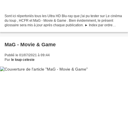
Sont ici répertoriés tous les Ultra HD Blu-ray que j'ai pu tester sur Le cinéma
du loup , HCFR et MaG - Movie & Game . Bien évidemment, le présent
glossaire sera mis à jour après chaque publication. ► Index par ordre
alphabétique : (1595 titres au 06...
MaG - Movie & Game
Publié le 01/07/2021 à 09:44
Par
le loup celeste