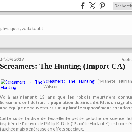
physiques, voilà tout !
14 Juin 2013
Publi
Screamers: The Hunting (Import CA)
Screamers: The Hunting
("Planète Hurlan
Wilson:
Voilà maintenant 13 ans que les robots meurtriers conn
Screamers ont détruit la population de Sirius 6B. Mais un signal
une équipe de sauveteurs sur la planète supposément abandonn
Cette suite tardive de l'excellente petite péloche de science fi
inspirée de l'oeuvre de Philip K. Dick ("Planète Hurlante"), est une s
fauchée mais généreuse en effets spéciaux.