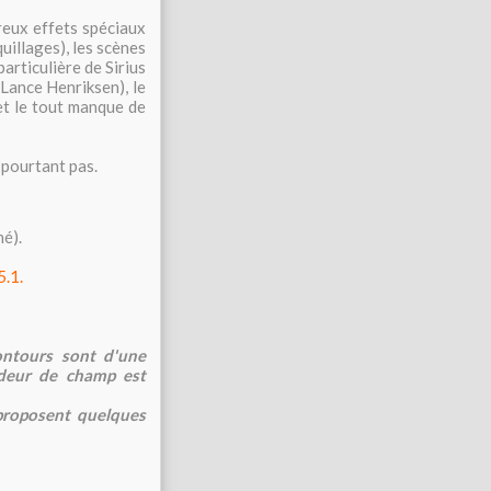
reux effets spéciaux
uillages), les scènes
articulière de Sirius
 Lance Henriksen), le
 et le tout manque de
 pourtant pas.
é).
.1.
contours sont d'une
deur de champ est
 proposent quelques