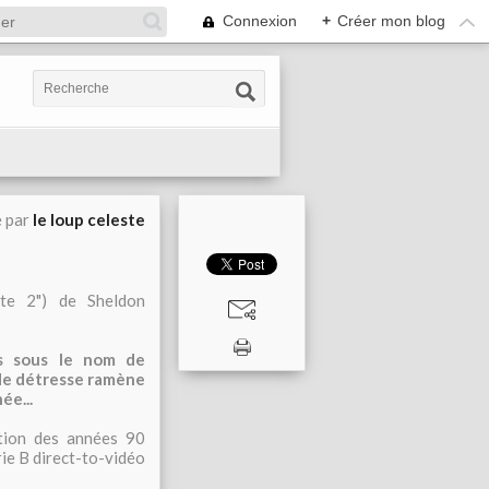
Connexion
+
Créer mon blog
é par
le loup celeste
te 2") de Sheldon
us sous le nom de
 de détresse ramène
ée...
ction des années 90
érie B direct-to-vidéo