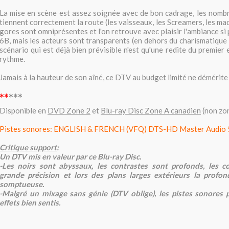
La mise en scène est assez soignée avec de bon cadrage, les nomb
tiennent correctement la route (les vaisseaux, les Screamers, les maq
gores sont omniprésentes et l'on retrouve avec plaisir l'ambiance si p
6B, ma
is les acteurs sont transparents (en dehors du charismatique
scénario qui est déjà bien prévisible n'est qu'une redite du premier
rythme.
Jamais à la hauteur de son aîné, ce DTV au budget limité ne démérite
**
***
Disponible en
DVD Zone 2
et
Blu-ray Disc Zone A canadien
(non zon
Pistes sonores:
ENGLISH & FRENCH (VFQ) DTS-HD Master Audio 5
Critique support
:
Un DTV mis en valeur par ce Blu-ray Disc.
-Les noirs sont abyssaux, les contrastes sont profonds, les 
grande précision et
lors des plans larges extérieurs l
a profon
somptueuse
.
-Malgré un mixage sans génie (DTV oblige), les pistes sonores
effets bien sentis.