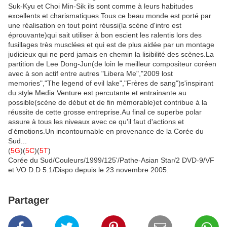
Suk-Kyu et Choi Min-Sik ils sont comme à leurs habitudes
excellents et charismatiques.Tous ce beau monde est porté par
une réalisation en tout point réussi(la scène d'intro est
éprouvante)qui sait utiliser à bon escient les ralentis lors des
fusillages très musclées et qui est de plus aidée par un montage
judicieux qui ne perd jamais en chemin la lisibilité des scènes.La
partition de Lee Dong-Jun(de loin le meilleur compositeur coréen
avec à son actif entre autres "Libera Me","2009 lost
memories","The legend of evil lake","Frères de sang")s'inspirant
du style Media Venture est percutante et entrainante au
possible(scène de début et de fin mémorable)et contribue à la
réussite de cette grosse entreprise.Au final ce superbe polar
assure à tous les niveaux avec ce qu'il faut d'actions et
d'émotions.Un incontournable en provenance de la Corée du
Sud...
(
5G
)(
5C
)(
5T
)
Corée du Sud/Couleurs/1999/125'/Pathe-Asian Star/2 DVD-9/VF
et VO D.D 5.1/Dispo depuis le 23 novembre 2005.
Partager