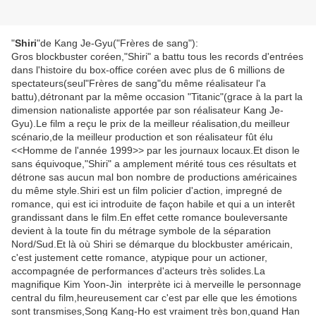
"
Shiri
"de Kang Je-Gyu("Frères de sang"):
Gros blockbuster coréen,"Shiri" a battu tous les records d'entrées
dans l'histoire du box-office coréen avec plus de 6 millions de
spectateurs(seul"Frères de sang"du même réalisateur l'a
battu),détronant par la même occasion "Titanic"(grace à la part la
dimension nationaliste apportée par son réalisateur Kang Je-
Gyu).Le film a reçu le prix de la meilleur réalisation,du meilleur
scénario,de la meilleur production et son réalisateur fût élu
<<Homme de l'année 1999>> par les journaux locaux.Et dison le
sans équivoque,"Shiri" a amplement mérité tous ces résultats et
détrone sas aucun mal bon nombre de productions américaines
du même style.Shiri est un film policier d'action, impregné de
romance, qui est ici introduite de façon habile et qui a un interêt
grandissant dans le film.En effet cette romance bouleversante
devient à la toute fin du métrage symbole de la séparation
Nord/Sud.Et là où Shiri se démarque du blockbuster américain,
c'est justement cette romance, atypique pour un actioner,
accompagnée de performances d'acteurs très solides.La
magnifique Kim Yoon-Jin interprète ici à merveille le personnage
central du film,heureusement car c'est par elle que les émotions
sont transmises,Song Kang-Ho est vraiment très bon,quand Han