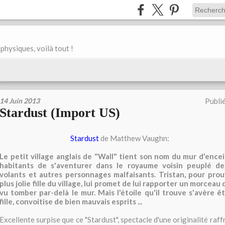
physiques, voilà tout !
14 Juin 2013
Publi
Stardust (Import US)
Stardust
de Matthew Vaughn:
Le petit village anglais de "Wall" tient son nom du mur d'ence
habitants de s'aventurer dans le royaume voisin peuplé de 
volants et autres personnages malfaisants. Tristan, pour pro
plus jolie fille du village, lui promet de lui rapporter un morceau d
vu tomber par-delà le mur. Mais l'étoile qu'il trouve s'avère ê
fille, convoitise de bien mauvais esprits ...
Excellente surpise que ce "Stardust", spectacle d'une originalité raff