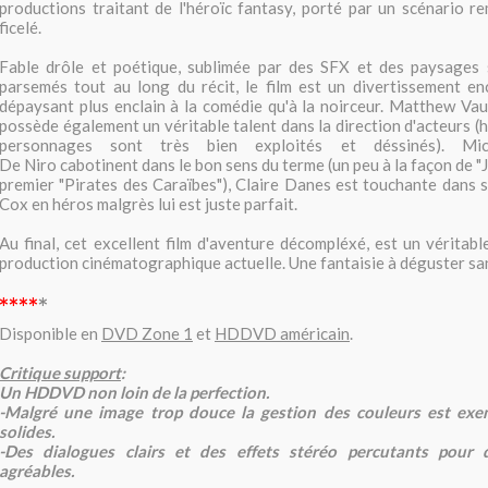
productions traitant de l'héroïc fantasy, porté par un scénario 
ficelé.
Fable drôle et poétique, sublimée par des SFX et des paysage
parsemés tout au long du récit, le film est un divertissement en
dépaysant plus enclain à la comédie qu'à la noirceur. Matthew Vau
possède également un véritable talent dans la direction d'acteurs (
personnages sont très bien exploités et déssinés). Mic
De Niro cabotinent dans le bon sens du terme (un peu à la façon de 
premier "Pirates des Caraïbes"), Claire Danes est touchante dans s
Cox en héros malgrès lui est juste parfait.
Au final, cet excellent film d'aventure décompléxé, est un véritab
production cinématographique actuelle. Une fantaisie à déguster sa
****
*
Disponible en
DVD Zone 1
et
HDDVD américain
.
Critique support
:
Un HDDVD non loin de la perfection.
-Malgré une image trop douce la gestion des couleurs est exem
solides.
-Des dialogues clairs et des effets stéréo percutants pour 
agréables.