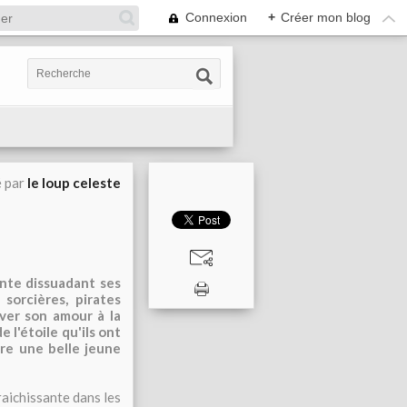
Connexion
+
Créer mon blog
é par
le loup celeste
inte dissuadant ses
sorcières, pirates
uver son amour à la
e l'étoile qu'ils ont
tre une belle jeune
raichissante dans les