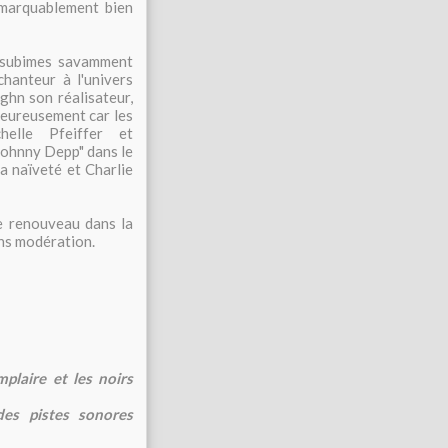
remarquablement bien
s subimes savamment
chanteur à l'univers
ghn son réalisateur,
heureusement car les
helle Pfeiffer et
"Johnny Depp" dans le
a naïveté et Charlie
le renouveau dans la
ns modération.
plaire et les noirs
des pistes sonores