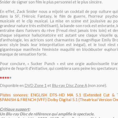
Snider de signer son film le plus personnel et le plus sincère.
En effet, Zack Snider nous a mijoté un cocktail de pop culture qu
dans la SF, l'Héroic Fantasy, le film de guerre, l'horreur psych
musicale et le clip musical. La mise en scène est jouissive au po
grandeur nature très esthétisant), la bande-son rock est enivrante, 
entraîne dans l'univers du rêve (Freud n'est jamais très loin) et d
chaque séquence hallucinatoire est autant une claque visuelle qu
d'anthologie, les actrices sont charmantes (la magnifique Emily Br
avec style (mais leur interprétation est inégal), et le tout n'est
gigantesque manifeste féministe maquillé en blockbuster euphor
manque de sensation forte.
Pour conclure, « Sucker Punch » est une orgie audiovisuelle tran
gloire de l'esprit d'initiative, qui comblera sans peine les spectateurs 
****
*
Disponible en
DVD Zone 1
et
Blu-ray Disc Zone A
(non zoné).
Pistes sonores: ENGLISH DTS-HD MA 5.1 (Extended Cut & The
SPANISH & FRENCH (VFF) Dolby Digital 5.1 (Theatrical Version Onl
Critique support
:
Un Blu-ray Disc de référence qui amplifie le spectacle.