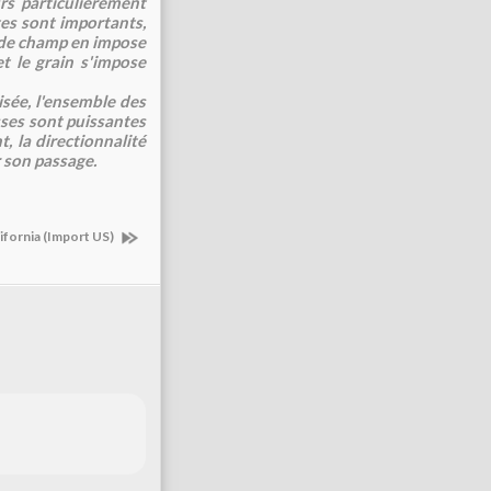
rs particulièrement
tes sont importants,
r de champ en impose
et le grain s'impose
isée, l'ensemble des
sses sont puissantes
, la directionnalité
r son passage.
ifornia (Import US)