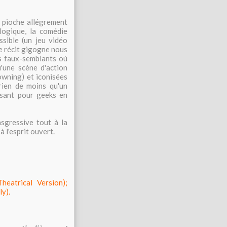
i pioche allégrement
ologique, la comédie
ssible (un jeu vidéo
le récit gigogne nous
es faux-semblants où
'une scène d'action
owning) et iconisées
 rien de moins qu'un
isant pour geeks en
sgressive tout à la
à l'esprit ouvert.
atrical Version);
y).