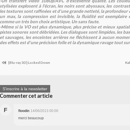
-Un transfert vidéo 1080p/AVC d'excellente qualité. Les couleu
stylisées explosent à l'écran, les noirs sont abyssaux, les contras
les textures sont raffinées et d'une grande netteté, la profondeu
un max, la compression est invisible, la fluidité est exemplaire 
comme un très bon choix artistique. Un sans faute.
-Même si la VO est plus dynamique, plus précise et mieux spatial
pistes sonores sont débridées. Les dialogues sont limpides, les ba
et sauvages, les enceintes arrières ne fléchissent à aucun moment
des effets est d'une précision folle et la dynamique ravage tout su
[Blu-ray 3D] Locked Down
Kal
S'inscrire à la newsletter
Commenter cet article
F
floodin
14/06/2013 00:00
merci beaucoup