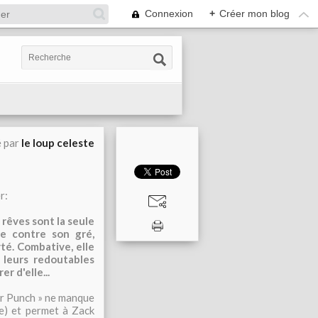
Connexion
+
Créer mon blog
é par
le loup celeste
r:
 rêves sont la seule
e contre son gré,
té. Combative, elle
 leurs redoutables
r d'elle...
er Punch » ne manque
re) et permet à Zack