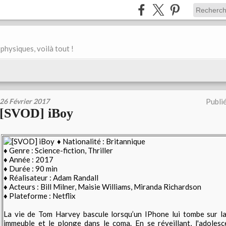
physiques, voilà tout !
26 Février 2017
Publi
[SVOD] iBoy
♦ Nationalité : Britannique
♦ Genre : Science-fiction, Thriller
♦ Année : 2017
♦ Durée : 90 min
♦ Réalisateur : Adam Randall
♦ Acteurs : Bill Milner, Maisie Williams, Miranda Richardson
♦ Plateforme : Netflix
La vie de Tom Harvey bascule lorsqu’un IPhone lui tombe sur la
immeuble et le plonge dans le coma. En se réveillant, l'adoles