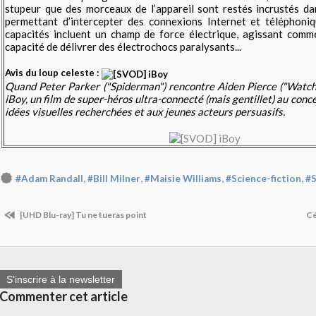
stupeur que des morceaux de l’appareil sont restés incrustés da
permettant d’intercepter des connexions Internet et téléphoniq
capacités incluent un champ de force électrique, agissant comm
capacité de délivrer des électrochocs paralysants...
Avis du loup celeste :
Quand Peter Parker ("Spiderman") rencontre Aiden Pierce ("Watch
iBoy, un film de super-héros ultra-connecté (mais gentillet) au conc
idées visuelles recherchées et aux jeunes acteurs persuasifs.
,
,
,
,
#Adam Randall
#Bill Milner
#Maisie Williams
#Science-fiction
#
[UHD Blu-ray] Tu ne tueras point
Cé
S'inscrire à la newsletter
Commenter cet article