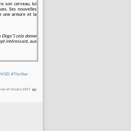
ns son cerveau, lui
ues. Ses nouvelles
e une armure et la
 Dogs") cela donne
ept intéressant, aux
,
SVOD
#Thriller
sar et Oscars 2017