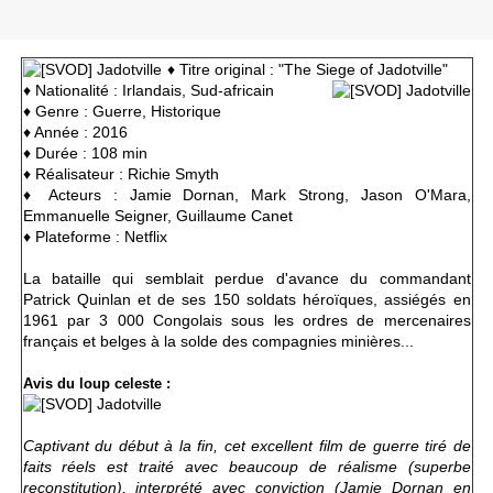
♦ Titre original : "The Siege of Jadotville"
♦ Nationalité : Irlandais, Sud-africain
♦ Genre : Guerre, Historique
♦ Année : 2016
♦ Durée : 108 min
♦ Réalisateur : Richie Smyth
♦ Acteurs :
Jamie Dornan,
Mark Strong,
Jason O'Mara,
Emmanuelle Seigner, Guillaume Canet
♦ Plateforme : Netflix
La bataille qui semblait perdue d'avance du commandant
Patrick Quinlan et de ses 150 soldats héroïques, assiégés en
1961 par 3 000 Congolais sous les ordres de mercenaires
français et belges à la solde des compagnies minières...
Avis du loup celeste :
Captivant du début à la fin, cet excellent film de guerre tiré de
faits réels
est traité avec beaucoup de réalisme (superbe
reconstitution), interprété avec conviction (Jamie Dornan en