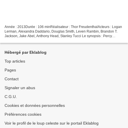
Année : 2013Durée : 106 minRéalisateur : Thor FreudenthalActeurs : Logan
Lerman, Alexandra Daddario, Douglas Smith, Leven Rambin, Brandon T.
Jackson, Jake Abel, Anthony Head, Stanley Tucci Le synopsis : Percy
Jackson, fils de Poséidon, poursuit ses aventures...
Hébergé par Eklablog
Top articles
Pages
Contact
Signaler un abus
C.G.U.
Cookies et données personnelles
Préférences cookies
Voir le profil de le loup celeste sur le portail Eklablog