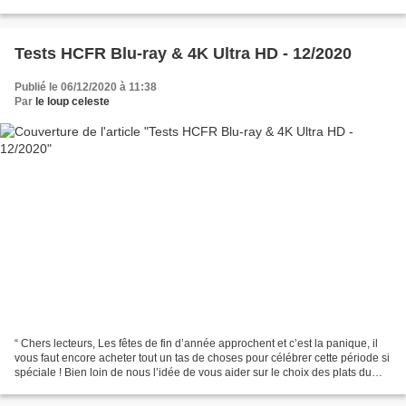
encore tirés d’affaires, faisons le choix...
Tests HCFR Blu-ray & 4K Ultra HD - 12/2020
Publié le 06/12/2020 à 11:38
Par
le loup celeste
“ Chers lecteurs, Les fêtes de fin d’année approchent et c’est la panique, il
vous faut encore acheter tout un tas de choses pour célébrer cette période si
spéciale ! Bien loin de nous l’idée de vous aider sur le choix des plats du
réveillon de Noël ou...