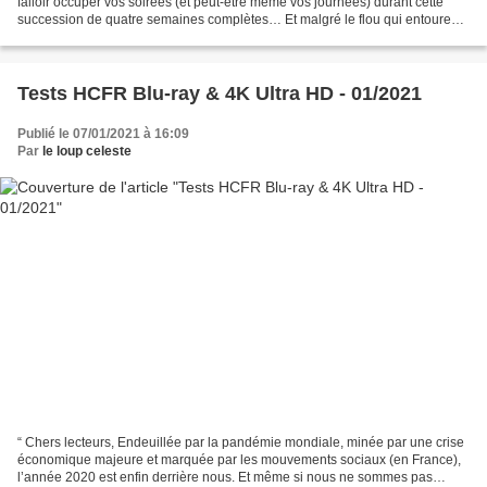
falloir occuper vos soirées (et peut-être même vos journées) durant cette
succession de quatre semaines complètes… Et malgré le flou qui entoure
les vacances scolaires de février,...
Tests HCFR Blu-ray & 4K Ultra HD - 01/2021
Publié le 07/01/2021 à 16:09
Par
le loup celeste
“ Chers lecteurs, Endeuillée par la pandémie mondiale, minée par une crise
économique majeure et marquée par les mouvements sociaux (en France),
l’année 2020 est enfin derrière nous. Et même si nous ne sommes pas