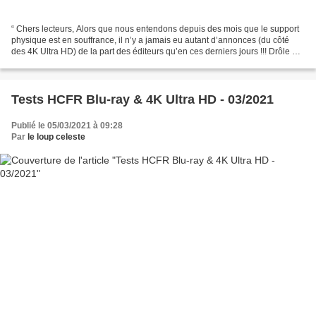
“ Chers lecteurs, Alors que nous entendons depuis des mois que le support
physique est en souffrance, il n’y a jamais eu autant d’annonces (du côté
des 4K Ultra HD) de la part des éditeurs qu’en ces derniers jours !!! Drôle de
paradoxe n’est-il pas ?...
Tests HCFR Blu-ray & 4K Ultra HD - 03/2021
Publié le 05/03/2021 à 09:28
Par
le loup celeste