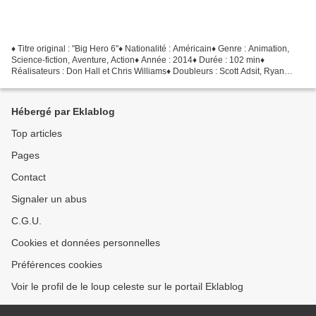
♦ Titre original : "Big Hero 6"♦ Nationalité : Américain♦ Genre : Animation,
Science-fiction, Aventure, Action♦ Année : 2014♦ Durée : 102 min♦
Réalisateurs : Don Hall et Chris Williams♦ Doubleurs : Scott Adsit, Ryan
Potter, Daniel Henney, T.J. Miller,...
Hébergé par Eklablog
Top articles
Pages
Contact
Signaler un abus
C.G.U.
Cookies et données personnelles
Préférences cookies
Voir le profil de le loup celeste sur le portail Eklablog