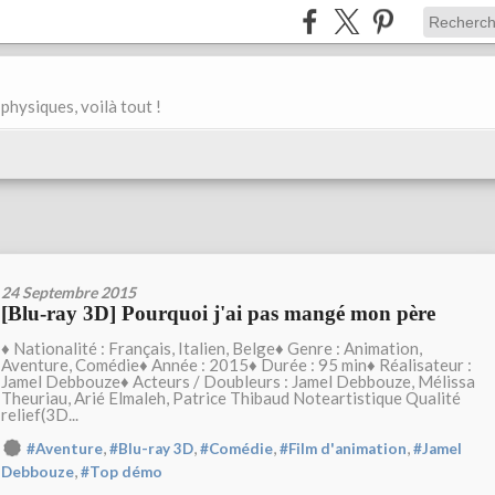
physiques, voilà tout !
24 Septembre 2015
[Blu-ray 3D] Pourquoi j'ai pas mangé mon père
♦ Nationalité : Français, Italien, Belge♦ Genre : Animation,
Aventure, Comédie♦ Année : 2015♦ Durée : 95 min♦ Réalisateur :
Jamel Debbouze♦ Acteurs / Doubleurs : Jamel Debbouze, Mélissa
Theuriau, Arié Elmaleh, Patrice Thibaud Noteartistique Qualité
relief(3D...
,
,
,
,
#Aventure
#Blu-ray 3D
#Comédie
#Film d'animation
#Jamel
,
Debbouze
#Top démo