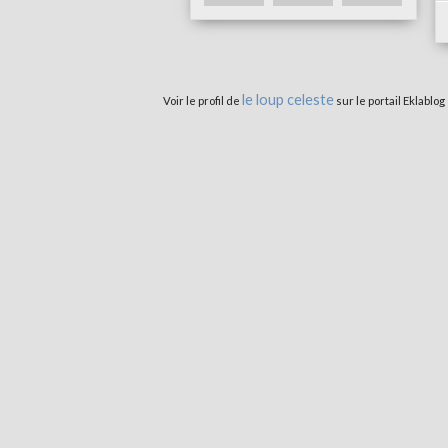
le loup celeste
Voir le profil de
sur le portail Eklablog