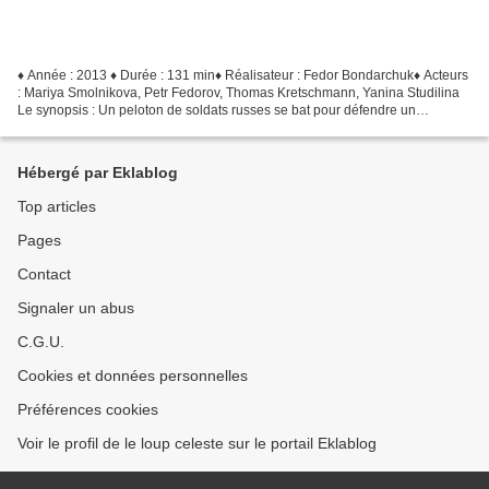
♦ Année : 2013 ♦ Durée : 131 min♦ Réalisateur : Fedor Bondarchuk♦ Acteurs
: Mariya Smolnikova, Petr Fedorov, Thomas Kretschmann, Yanina Studilina
Le synopsis : Un peloton de soldats russes se bat pour défendre un
immeuble stratégique contre l'armée allemande,...
Hébergé par Eklablog
Top articles
Pages
Contact
Signaler un abus
C.G.U.
Cookies et données personnelles
Préférences cookies
Voir le profil de le loup celeste sur le portail Eklablog