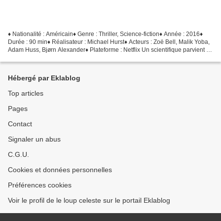
♦ Nationalité : Américain♦ Genre : Thriller, Science-fiction♦ Année : 2016♦
Durée : 90 min♦ Réalisateur : Michael Hurst♦ Acteurs : Zoë Bell, Malik Yoba,
Adam Huss, Bjørn Alexander♦ Plateforme : Netflix Un scientifique parvient à
voyager dans un futur...
Hébergé par Eklablog
Top articles
Pages
Contact
Signaler un abus
C.G.U.
Cookies et données personnelles
Préférences cookies
Voir le profil de le loup celeste sur le portail Eklablog