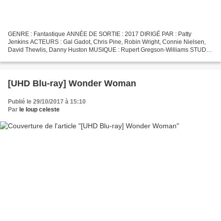
GENRE : Fantastique ANNÉE DE SORTIE : 2017 DIRIGÉ PAR : Patty
Jenkins ACTEURS : Gal Gadot, Chris Pine, Robin Wright, Connie Nielsen,
David Thewlis, Danny Huston MUSIQUE : Rupert Gregson-Williams STUDIO
: Warner Bros. FORMAT DU FILM : 2.40 Cinémascope...
[UHD Blu-ray] Wonder Woman
Publié le 29/10/2017 à 15:10
Par
le loup celeste