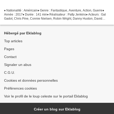
♦ Nationalité : Américain♦ Genre : Fantastique, Aventure, Action, Guerre♦
Année : 2017♦ Durée : 141 min♦ Réalisateur : Patty Jenkins♦ Acteurs : Gal
Gadot, Chris Pine, Connie Nielsen, Robin Wright, Danny Huston, David
Thewlis, Elena Anaya • Provenance...
Hébergé par Eklablog
Top articles
Pages
Contact
Signaler un abus
C.G.U.
Cookies et données personnelles
Préférences cookies
Voir le profil de le loup celeste sur le portail Eklablog
Créer un blog sur Eklablog