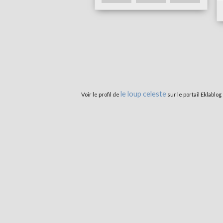
le loup celeste
Voir le profil de
sur le portail Eklablog