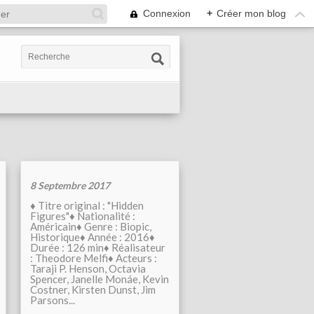
Connexion
+
Créer mon blog
8 Septembre 2017
♦ Titre original : "Hidden
Figures"♦ Nationalité :
Américain♦ Genre : Biopic,
Historique♦ Année : 2016♦
Durée : 126 min♦ Réalisateur
: Theodore Melfi♦ Acteurs :
Taraji P. Henson, Octavia
Spencer, Janelle Monáe, Kevin
Costner, Kirsten Dunst, Jim
Parsons...