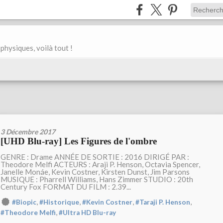
physiques, voilà tout !
3 Décembre 2017
[UHD Blu-ray] Les Figures de l'ombre
GENRE : Drame ANNÉE DE SORTIE : 2016 DIRIGÉ PAR :
Theodore Melfi ACTEURS : Araji P. Henson, Octavia Spencer,
Janelle Monáe, Kevin Costner, Kirsten Dunst, Jim Parsons
MUSIQUE : Pharrell Williams, Hans Zimmer STUDIO : 20th
Century Fox FORMAT DU FILM : 2.39...
,
,
,
,
#Biopic
#Historique
#Kevin Costner
#Taraji P. Henson
,
#Theodore Melfi
#Ultra HD Blu-ray