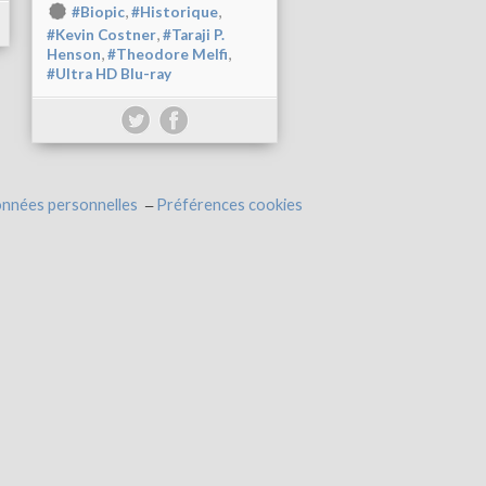
,
,
#Biopic
#Historique
,
#Kevin Costner
#Taraji P.
,
,
Henson
#Theodore Melfi
#Ultra HD Blu-ray
onnées personnelles
Préférences cookies