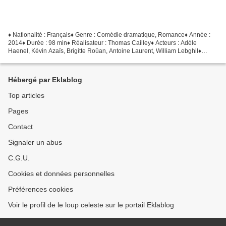
♦ Nationalité : Français♦ Genre : Comédie dramatique, Romance♦ Année :
2014♦ Durée : 98 min♦ Réalisateur : Thomas Cailley♦ Acteurs : Adèle
Haenel, Kévin Azaïs, Brigitte Roüan, Antoine Laurent, William Lebghil♦
Chaîne : Canal+ ► Le synopsis : Entre ses...
Hébergé par Eklablog
Top articles
Pages
Contact
Signaler un abus
C.G.U.
Cookies et données personnelles
Préférences cookies
Voir le profil de le loup celeste sur le portail Eklablog