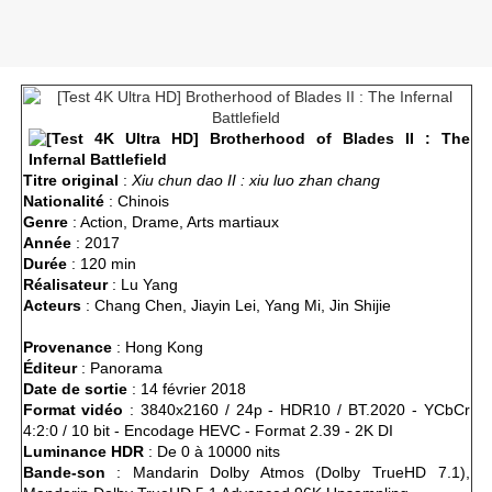
Titre original
:
Xiu chun dao II : xiu luo zhan chang
Nationalité
: Chinois
Genre
: Action, Drame, Arts martiaux
Année
: 2017
Durée
: 120 min
Réalisateur
: Lu Yang
Acteurs
: Chang Chen, Jiayin Lei, Yang Mi, Jin Shijie
Provenance
: Hong Kong
Éditeur
: Panorama
Date de sortie
: 14 février 2018
Format vidéo
: 3840x2160 / 24p - HDR10 / BT.2020 - YCbCr
4:2:0 / 10 bit - Encodage HEVC - Format 2.39 - 2K DI
Luminance HDR
: De 0 à 10000 nits
Bande-son
: Mandarin Dolby Atmos (Dolby TrueHD 7.1),