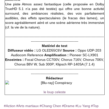
Une piste Atmos assez fantastique (celle proposée en Dolby
TrueHD 5.1 n'a pas été testée) qui offre une bonne activité
surround, des ambiances réalistes, des voix parfaitement
audibles, des effets spectaculaires (le fracas des lames), un
score agréablement aéré et une scène aérienne très immersive
(cf. la vie de la nature).
---------------------------------------------------------------------------------
---------------------------------------
Matériel de test
Diffuseur vidéo :
LG OLED55C6V
Source :
Oppo UDP-203
Audiocom Reference
Amplification :
Pioneer SC-LX901
Enceintes :
Focal Chorus CC700V, Chorus 716V, Chorus 706V,
Chorus B8V W, Sub 300P; Klipsch RP-140SA (7.1.4)
---------------------------------------------------------------------------------
---------------------------------------
Rédacteur
le loup celeste
#Action
#Arts martiaux
#Chang Chen
#Drame
#Lu Yang
#Top