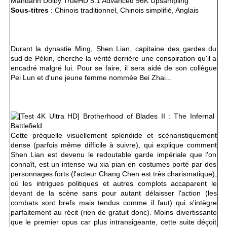
Mandarin Dolby TrueHD 5.1 Advanced 96K Upsampling
Sous-titres
: Chinois traditionnel, Chinois simplifié, Anglais
Durant la dynastie Ming, Shen Lian, capitaine des gardes du
sud de Pékin, cherche la vérité derrière une conspiration qu'il a
encadré malgré lui. Pour se faire, il sera aidé de son collègue
Pei Lun et d'une jeune femme nommée Bei Zhai...
Cette préquelle visuellement splendide et scénaristiquement
dense (parfois même difficile à suivre), qui explique comment
Shen Lian est devenu le redoutable garde impériale que l'on
connaît, est un intense wu xia pian en costumes porté par des
personnages forts (l'acteur Chang Chen est très charismatique),
où les intrigues politiques et autres complots accaparent le
devant de la scène sans pour autant délaisser l'action (les
combats sont brefs mais tendus comme il faut) qui s'intègre
parfaitement au récit (rien de gratuit donc). Moins divertissante
que le premier opus car plus intransigeante, cette suite déçoit