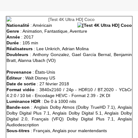
Nationalité
: Américain
Genre
: Animation, Fantastique, Aventure
Année
: 2017
Durée
: 105 min
Réalisateurs
: Lee Unkrich, Adrian Molina
Doubleurs
: Anthony Gonzalez, Gael García Bernal, Benjamin
Bratt, Alanna Ubach (VO)
Provenance
: États-Unis
Éditeur
: Walt Disney US
Date de sortie
: 27 février 2018
Format vidéo
: 3840x2160 / 24p - HDR10 / BT.2020 - YCbCr
4:2:0 / 10 bit - Encodage HEVC - Format 2.39 - 2K DI
Luminance HDR
: De 0 à 1000 nits
Bande-son
: Anglais Dolby Atmos (Dolby TrueHD 7.1), Anglais
Dolby Digital Plus 7.1, Anglais Dolby Digital 5.1, Anglais Dolby
Digital 2.0, Français (VFQ) Dolby Digital Plus 7.1, Anglais
Audiodescription
Sous-titres
: Français, Anglais pour malentendants