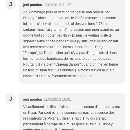
J
jedi poodou
12/03/2018 21:27
Ah, dommage pour la version française non prévue par
Disney. J'aime toujours autant le Cinémascope tout comme
toi, mais c'est vrai que quand j'ai des versions 1.78 sur
certains films, j'ai vraiment l'impression que mon grand écran
donne tout son potentiel.<br /> Et puis, je voulais juste te
signaler autre chose pendant que j'y suis, c'est quand on fait
des recherches sur "Le Cinéma danois" dans l'onglet
"Europe", j'ai l'impression qu'il n'y a pas d'onglet direct dans
les menus des bandeaux de recherche du haut de page.
Pourtant, il y a bien "Cinéma danois" quand on met en forme
un test (cf. mon test "Les oubliés"). A moins d'avoir la vue qui
baisse, si tu peux éventuellement le rajouter.
J
jedi poodou
12/03/2018 18:01
Visuellement, ce film a l'air splendide comme d'habitude avec
un Pixar. Par contre, je ne comprends pas la réticence des
réalisateurs de Pixar a utiliser le ratio 1.78 qui siérait
parfaitement à ce type de film. J'espère aussi que Disney