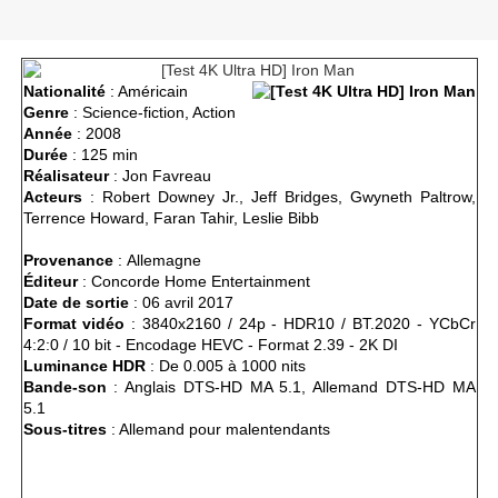
Nationalité
: Américain
Genre
: Science-fiction, Action
Année
: 2008
Durée
: 125 min
Réalisateur
: Jon Favreau
Acteurs
: Robert Downey Jr., Jeff Bridges, Gwyneth Paltrow,
Terrence Howard, Faran Tahir, Leslie Bibb
Provenance
: Allemagne
Éditeur
: Concorde Home Entertainment
Date de sortie
: 06 avril 2017
Format vidéo
: 3840x2160 / 24p - HDR10 / BT.2020 - YCbCr
4:2:0 / 10 bit - Encodage HEVC - Format 2.39 - 2K DI
Luminance HDR
: De 0.005 à 1000 nits
Bande-son
: Anglais DTS-HD MA 5.1, Allemand DTS-HD MA
5.1
Sous-titres
: Allemand pour malentendants