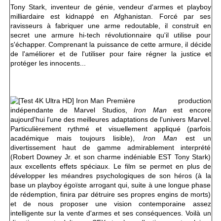
Tony Stark, inventeur de génie, vendeur d'armes et playboy
milliardaire est kidnappé en Afghanistan. Forcé par ses
ravisseurs à fabriquer une arme redoutable, il construit en
secret une armure hi-tech révolutionnaire qu'il utilise pour
s'échapper. Comprenant la puissance de cette armure, il décide
de l'améliorer et de l'utiliser pour faire régner la justice et
protéger les innocents...
Première production
indépendante de Marvel Studios,
Iron Man
est encore
aujourd'hui l'une des meilleures adaptations de l'univers Marvel.
Particulièrement rythmé et visuellement appliqué (parfois
académique mais toujours lisible),
Iron Man
est un
divertissement haut de gamme admirablement interprété
(Robert Downey Jr. et son charme indéniable EST Tony Stark)
aux excellents effets spéciaux. Le film se permet en plus de
développer les méandres psychologiques de son héros (à la
base un playboy égoïste arrogant qui, suite à une longue phase
de rédemption, finira par détruire ses propres engins de morts)
et de nous proposer une vision contemporaine assez
intelligente sur la vente d'armes et ses conséquences. Voilà un