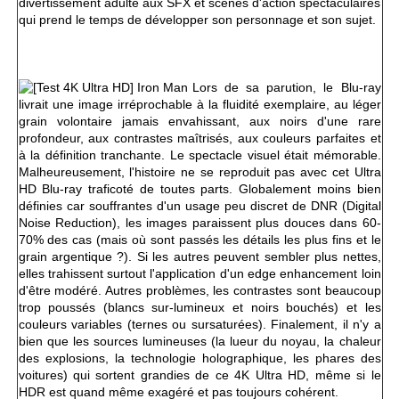
divertissement adulte aux SFX et scènes d'action spectaculaires
qui prend le temps de développer son personnage et son sujet.
Lors de sa parution, le Blu-ray
livrait une
image irréprochable à la fluidité exemplaire, au léger
grain volontaire jamais envahissant, aux noirs d'une rare
profondeur, aux contrastes maîtrisés, aux couleurs parfaites et
à la définition tranchante. Le spectacle visuel était mémorable.
Malheureusement, l'histoire ne se reproduit pas avec cet Ultra
HD Blu-ray traficoté de toutes parts. Globalement moins bien
définies car souffrantes d'un usage peu discret de DNR (Digital
Noise Reduction), les images paraissent plus douces dans 60-
70% des cas (mais où sont passés les détails les plus fins et le
grain argentique ?). Si les autres peuvent sembler plus nettes,
elles trahissent surtout l'application d'un edge enhancement loin
d'être modéré. Autres problèmes, les contrastes sont beaucoup
trop poussés (blancs sur-lumineux et noirs bouchés) et les
couleurs variables (ternes ou sursaturées). Finalement, il n'y a
bien que les sources lumineuses (la lueur du noyau, la chaleur
des explosions, la technologie holographique, les phares des
voitures) qui sortent grandies de ce 4K Ultra HD, même si le
HDR est quand même exagéré et pas toujours cohérent.